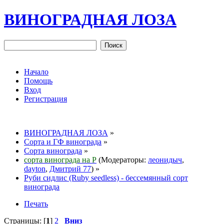
ВИНОГРАДНАЯ ЛОЗА
Начало
Помощь
Вход
Регистрация
ВИНОГРАДНАЯ ЛОЗА
»
Сорта и ГФ винограда
»
Сорта винограда
»
сорта винограда на Р
(Модераторы:
леонидыч
,
dayton
,
Дмитрий 77
) »
Руби сидлис (Ruby seedless) - бессемянный сорт
винограда
Печать
Страницы: [
1
]
2
Вниз