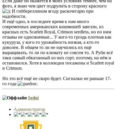
Если даже он окажется в моих условиях темнее, чем на
фото, я знаю чем цвет подрулить в сторону красного
И гиббереллином ягоду раскочегарю при
надобности.
И ещё одно, в последнее время к нам много
современных американских кишмишей завезли, из
красных есть Scarlett Royal, Crimson seedless, но по ним
отзывы не однозначные... У кого-то гроздь плотная как
кукуруза, у кого-то урожайность низкая, а кто-то
доволен. В общем то ли не научились их ещё
выращивать, то ли по климату не совсем то. А Руби всё
таки самый обкатанный из них сорт, поэтому, на нём и
остановился. Хотя в коллекции посажены и Scarlett royal
и Crimson.
Но это всё ещё не скоро будет. Сигналки не раньше 17-
го года
.
Sedoi
Администратор