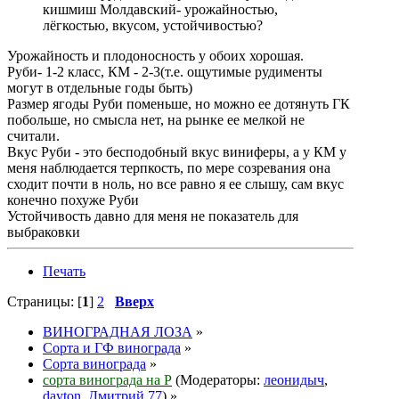
кишмиш Молдавский- урожайностью,
лёгкостью, вкусом, устойчивостью?
Урожайность и плодоносность у обоих хорошая.
Руби- 1-2 класс, КМ - 2-3(т.е. ощутимые рудименты
могут в отдельные годы быть)
Размер ягоды Руби поменьше, но можно ее дотянуть ГК
побольше, но смысла нет, на рынке ее мелкой не
считали.
Вкус Руби - это бесподобный вкус виниферы, а у КМ у
меня наблюдается терпкость, по мере созревания она
сходит почти в ноль, но все равно я ее слышу, сам вкус
конечно похуже Руби
Устойчивость давно для меня не показатель для
выбраковки
Печать
Страницы: [
1
]
2
Вверх
ВИНОГРАДНАЯ ЛОЗА
»
Сорта и ГФ винограда
»
Сорта винограда
»
сорта винограда на Р
(Модераторы:
леонидыч
,
dayton
,
Дмитрий 77
) »