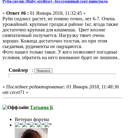
Руби сидлис (Ruby seedless) - бессемянный сорт винограда
«
Ответ #6 :
01 Январь 2018, 11:32:45 »
Руби сидлисс растет, не помню точно, лет 6-7. Очень
урожайный. крупные грозди,в районе 1кг, ягода также
достаточно крупная для кишмиша. Цвет вполне
симпатичный получается. Нагрузку тянет очень
хорошо. Кожица достаточно толстая, но при этом
сьедаемая, рудименты не ощущаются.
Фото нашел только такое. У кого позволяют погодные
условия, обратить на него внимание будет не лишним..
Спойлер
:
«
Последнее редактирование: 01 Январь 2018, 11:48:36
от cecet71
»
Татьяна Б
Ветеран форума