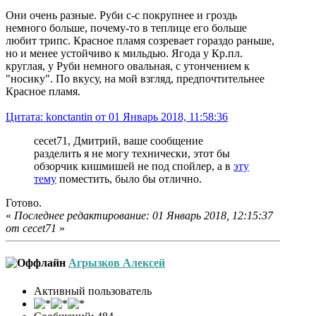
Они очень разные. Руби с-с покрупнее и гроздь
немного больше, почему-то в теплице его больше
любит трипс. Красное пламя созревает гораздо раньше,
но и менее устойчиво к мильдью. Ягода у Кр.пл.
круглая, у Руби немного овальная, с утончением к
"носику". По вкусу, на мой взгляд, предпочтительнее
Красное пламя.
Цитата: konctantin от 01 Январь 2018, 11:58:36
cecet71, Дмитрий, ваше сообщение
разделить я не могу технически, этот бы
обзорчик кишмишей не под спойлер, а в
эту
тему
поместить, было бы отлично.
Готово.
«
Последнее редактирование: 01 Январь 2018, 12:15:37
от cecet71
»
Агрызков Алексей
Активный пользователь