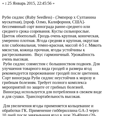
«
:
25 Январь 2015, 22:45:56 »
Руби сидлис (Ruby Seedless) - (Эмперор x Султанина
мускатная), [проф. Олмо, Калифорния, США]-
бессемянный сорт винограда ранне-среднего или
среднего срока созревания. Кусты сильнорослые.
Цветок обоеполый. Гроздь очень крупная, коническая,
умеренно плотная. Ягода средняя и крупная, округлая
или слабоовальная, темно-красная, массой 4-5 г. Мякоть
мясистая, кожица прочная, ягоды устойчивы к
растрескиванию. Вкус гармоничный. Урожайность
очень высокая.
Руби сидлис совместим с большинством подвоев. Для
улучшения товарного вида гроздей и размера ягод
рекомендуется прореживание гроздей после цветения.
Сорт винограда Руби сидлис неустойчив к морозу и
грибным болезням. Требует полного комплекса
мероприятий по защите от грибных болезней.
Виноград используется для потребления в свежем виде
и для сушки. Транспортабельность высокая.
Для увеличения ягоды применяется кольцевание и
обработки ГК. Применение гиббериллина GA-3 через
10 дней после завязывания ягод в дозе 20-40ppm (20-