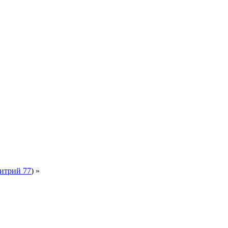
итрий 77
) »