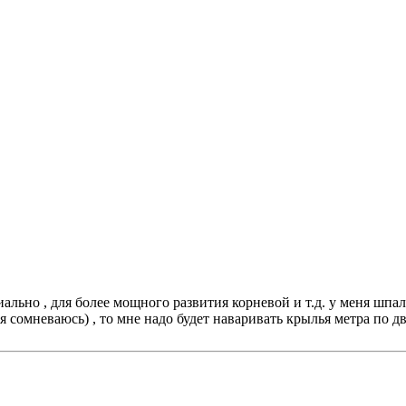
ально , для более мощного развития корневой и т.д. у меня шпале
 я сомневаюсь) , то мне надо будет наваривать крылья метра по д