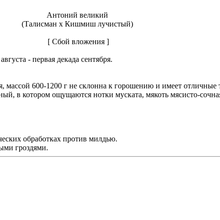
Антоний великий
(Талисман х Кишмиш лучистый)
[ Сбой вложения ]
вгуста - первая декада сентября.
я, массой 600-1200 г не склонна к горошению и имеет отличные 
чный, в котором ощущаются нотки муската, мякоть мясисто-сочна
ческих обработках против милдью.
ыми гроздями.