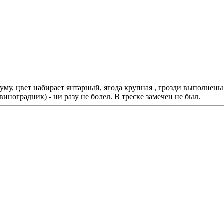
муму, цвет набирает янтарный, ягода крупная , грозди выполнен
иноградник) - ни разу не болел. В треске замечен не был.