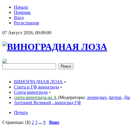
Начало
Помощь
Вход
Регистрация
07 Август 2026, 00:09:00
ВИНОГРАДНАЯ ЛОЗА
»
Сорта и ГФ винограда
»
Сорта винограда
»
сорта винограда на А
(Модераторы:
леонидыч
,
dayton
,
Дм
Антоний Великий - виноград ГФ
Печать
Страницы: [
1
]
2
3
...
9
Вниз