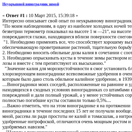
Неукрывной виноградник зимой
«
Ответ #1 :
10 Март 2015, 15:39:18 »
Интересно описывает свой опыт по неукрывному виноградник
"По моим наблюдениям, в одну из наиболее холодных ночей тем
безветрии термометр показывал на высоте 1 м —21°, на высоте
повреждаются глазки, находящиеся вблизи поверхности снегов
"1. Необходимо применять все, что способствует хорошему выз
обеспечивающую проветривание растений, тщательную борьбу 
2. Необходимо вносить обильные дозы калия в сочетании с со
3. Необходимо опрыскивать кусты в течение зимы раствором 
лозы и вместе с тем препятствуют их высыханию."
"Значение калия для морозоустойчивости я смог установить бл
хлорозирующем винограднике всевозможные удобрения в очень бо
которым было дано столь обильное калийное удобрение, в 1939 г
....Виноградники моих соседей, расположенные на равнине и у
находящихся в сходных условиях виноградниках со штамбами в
повреждений и дали полный урожай, а у менее устойчивых сорт
полностью погибшие кусты составили только 0,5%....
....Важно отметить, что на этом винограднике я на протяжении 
виноградники в течение последних 15 лет не получали вообще.
мной, рассева ли ради простоты не калий и томасшлак, а нитр
удобренные нитрофоской, отличаются очень мощным ростом и 
удобряемых навозом."