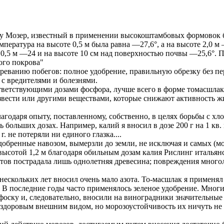
у Мозер, известный в применении высокоштамбовых формовок б
пература на высоте 0,5 м была равна —27,6°, а на высоте 2,0 м
 0,5 м —24 и на высоте 10 см над поверхностью почвы —25,6°. П
ого покрова"
реванию побегов: полное удобрение, правильную обрезку без пер
с вредителями и болезнями.
ответствующими дозами фосфора, лучше всего в форме томасшлак
извести или другими веществами, которые снижают активность ж
агодаря опыту, поставленному, собственно, в целях борьбы с хл
льших дозах. Например, калий я вносил в дозе 200 г на 1 кв. м,
. не потеряли ни единого глазка....
добренные навозом, вымерзли до земли, не исключая и самых (м
ысотой 1,2 м благодаря обильным дозам калия Рислинг итальян
ов пострадала лишь однолетняя древесина; повреждения многоле
нескольких лет вносил очень мало азота. То-масшлак я применял 
 В последние годы часто применялось зеленое удобрение. Многи
офоску и, следовательно, вносили на виноградники значительные 
здоровым внешним видом, но морозоустойчивость их ничуть не