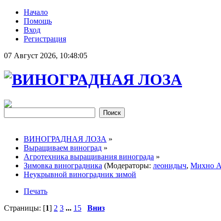
Начало
Помощь
Вход
Регистрация
07 Август 2026, 10:48:05
ВИНОГРАДНАЯ ЛОЗА
»
Выращиваем виноград
»
Агротехника выращивания винограда
»
Зимовка виноградника
(Модераторы:
леонидыч
,
Михно А
Неукрывной виноградник зимой
Печать
Страницы: [
1
]
2
3
...
15
Вниз