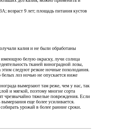
больших доз калия, можно применить и
А; возраст 9 лет; площадь питания кустов
получали калия и не были обработаны
, имеющую белую окраску, лучи солнца
едеятельность тканей виноградной лозы,
за этим следуют резкие ночные похолодания.
 белых лоз ночью не опускается ниже
ограда вымерзают там реже, чем у нас, так
хлой и мягкой, поэтому многие сорта
сят чрезвычайно тяжелые повреждения. Если
 вымерзания еще более усиливается.
 собирать урожай в более ранние сроки.