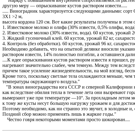
"Наряду с повышением внутренней сопротивляемости растени
другую меру — опрыскивание кустов раствором извести.....
..... Виноградник характеризуется следующими данными: сорт
3X1 >2 м,
высота кордона 120 см. Вот какие результаты получены в этом 
1. Известковое молоко и олифа (30% извести, 0,5% олифы, вода)
2. Известковое молоко (30% извести, вода). 60 кустов, урожай 2
3. Жидкий гусеничный клей. 60 кустов, урожай 82 кг, сахарис
4. Контроль (без обработки). 60 кустов, урожай 96 кг, сахаристо
Необходимо добавить, что на опытной делянке вносили указан
раствором извести, 14% полностью погибли, а оставшиеся дали 
....К идее опрыскивания кустов раствором извести я пришел,
нагревают значительно слабее, чем темную. Между тем вследс
причем такое усиление жизнедеятельности, на мой взгляд, бесп
Кроме того, поскольку светлые тела охлаждаются меньше, чем
температуры окружающего воздуха."
"В зонах виноградарства юга СССР и северной Калифорнии нер
как вследствие обилия тепла в течение лета они вызревают го
вымерзают уже при температуре —10°. За прохладным летом мо
к тому же кусты несут большую нагрузку урожаем и для достиж
Поэтому необходимо, как ни странно это звучит, в холодные и,
Поздний сбор можно применять лишь в жаркие годы."
Честно говря некоторыми моментами просто шокирован....