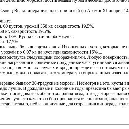
й действию морозов, достигаемым путем внесения достаточно 
 Сеянец Вельтлинера зеленого, привитый на АрамонХРипариа 143
опыте.
. 60 кустов, урожай 358 кг, сахаристость 19,5%.
68 кг, сахаристость 19,5%.
тость 18%. Кусты частично обожжены.
сть 17,5%.
ные выше большие дозы калия. Из опытных кустов, которые не 
урожай по 0,07 кг на куст при сахаристости 16%....
 руководствуясь следующими соображениями. Любую поверхность
твие нагревания в солнечные полуденные часы усиливается жизн
олезно, а во многих случаях и вредно прежде всего потому, что 
 темные, можно полагать, что температура опрысканных известью
едко бывают 30-градусные морозы. Несмотря на это, кусты вин
раздо лучше. В дождливые и холодные годы древесина бывает ры
жет последовать особенно холодная зима, и тогда морозы нано
ения лучшего качества сбор проводится очень поздно, опасность
 следовательно, неблагоприятные для созревания винограда годы