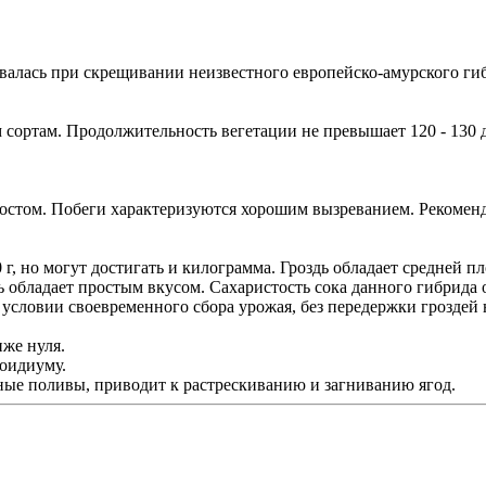
лась при скрещивании неизвестного европейско-амурского гибр
 сортам. Продолжительность вегетации не превышает 120 - 130 
стом. Побеги характеризуются хорошим вызреванием. Рекоменд
 г, но могут достигать и килограмма. Гроздь обладает средней 
ь обладает простым вкусом. Сахаристость сока данного гибрида о
 условии своевременного сбора урожая, без передержки гроздей 
иже нуля.
 оидиуму.
ные поливы, приводит к растрескиванию и загниванию ягод.