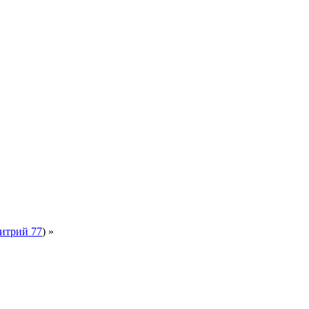
итрий 77
) »