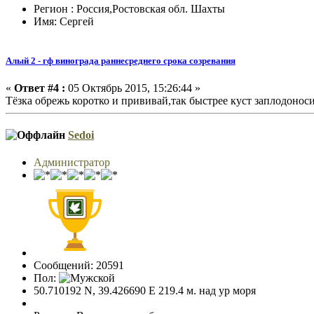
Регион : Россия,Ростовская обл. Шахты
Имя: Сергей
Алый 2 - гф винограда раннесреднего срока созревания
«
Ответ #4 :
05 Октябрь 2015, 15:26:44 »
Тёзка обрежь коротко и прививай,так быстрее куст заплодонос
Sedoi
Администратор
Сообщений: 20591
Пол:
50.710192 N, 39.426690 E 219.4 м. над ур моря