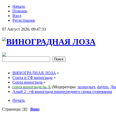
Начало
Помощь
Вход
Регистрация
07 Август 2026, 09:47:33
ВИНОГРАДНАЯ ЛОЗА
»
Сорта и ГФ винограда
»
Сорта винограда
»
сорта винограда на А
(Модераторы:
леонидыч
,
dayton
,
Дм
Алый 2 - гф винограда раннесреднего срока созревания
Печать
Страницы: [
1
]
Вниз