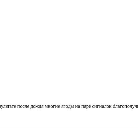
езультате после дождя многие ягоды на паре сигналок благополу