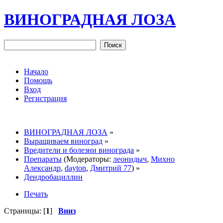
ВИНОГРАДНАЯ ЛОЗА
Начало
Помощь
Вход
Регистрация
ВИНОГРАДНАЯ ЛОЗА
»
Выращиваем виноград
»
Вредители и болезни винограда
»
Препараты
(Модераторы:
леонидыч
,
Михно
Александр
,
dayton
,
Дмитрий 77
) »
Дендробациллин
Печать
Страницы: [
1
]
Вниз