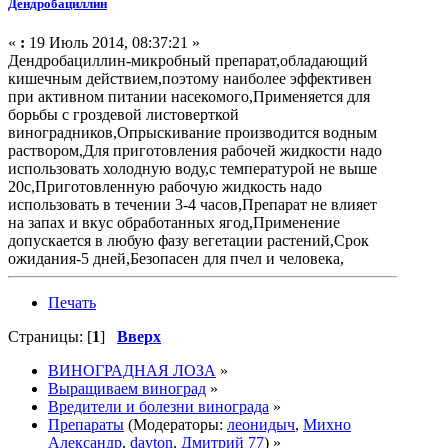
Дендробациллин
«
:
19 Июль 2014, 08:37:21 »
Дендробациллин-микробный препарат,обладающий
кишечным действием,поэтому наиболее эффективен
при активном питании насекомого,Применяется для
борьбы с гроздевой листоверткой
виноградников,Опрыскивание производится водным
раствором,Для приготовления рабочей жидкости надо
использовать холодную воду,с температурой не выше
20с,Приготовленную рабочую жидкость надо
использовать в течении 3-4 часов,Препарат не влияет
на запах и вкус обработанных ягод,Применение
допускается в любую фазу вегетации растений,Срок
ожидания-5 дней,Безопасен для пчел и человека,
Печать
Страницы: [
1
]
Вверх
ВИНОГРАДНАЯ ЛОЗА
»
Выращиваем виноград
»
Вредители и болезни винограда
»
Препараты
(Модераторы:
леонидыч
,
Михно
Александр
,
dayton
,
Дмитрий 77
) »