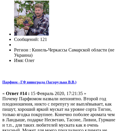
Сообщений: 121
Регион : Кинель-Черкассы Самарской области (не
Украина)
Имя: Олег
Парфюм - ГФ винограда (Загорулько В.В.)
«
Ответ #14 :
15 Февраль 2020, 17:21:35 »
Почему Парфюмом назвали непонятно. Второй год
плодоношения, никто с перепугу не выплёвывает, как
пишут, хороший яркий мускат на уровне сорта Тигин,
только ягодка покрупнее. Конечно поболее аромата чем
в Ландыше, подарке Несветаю, Тасоне, Ливии, Гурмане
и т.п., для таких любителей муската как я очень
вкусный. Может для моего прохладного климата не