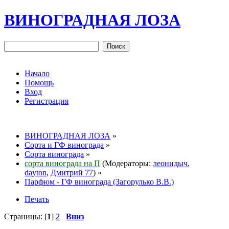
ВИНОГРАДНАЯ ЛОЗА
Начало
Помощь
Вход
Регистрация
ВИНОГРАДНАЯ ЛОЗА
»
Сорта и ГФ винограда
»
Сорта винограда
»
сорта винограда на П
(Модераторы:
леонидыч
,
dayton
,
Дмитрий 77
) »
Парфюм - ГФ винограда (Загорулько В.В.)
Печать
Страницы: [
1
]
2
Вниз