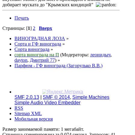
добирает муската до "Крымских кондиций"
Печать
Страницы: [
1
]
2
Вверх
ВИНОГРАДНАЯ ЛОЗА
»
Сорта и ГФ винограда
»
Сорта винограда
»
сорта винограда на П
(Модераторы:
леонидыч
,
dayton
,
Дмитрий 77
) »
Парфюм - ГФ винограда (Загорулько В.В.)
SMF 2.0.13
|
SMF © 2014
,
Simple Machines
Simple Audio Video Embedder
RSS
Sitemap XML
Мобильная версия
Размер занимаемой памяти: 1 мегабайт.
Страница сгенерирована за 0.074 секунд. Запросов: 41.