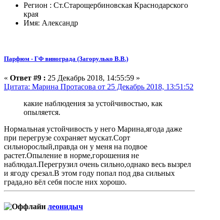
Регион : Ст.Старощербиновская Краснодарского
края
Имя: Александр
Парфюм - ГФ винограда (Загорулько В.В.)
«
Ответ #9 :
25 Декабрь 2018, 14:55:59 »
Цитата: Марина Протасова от 25 Декабрь 2018, 13:51:52
какие наблюдения за устойчивостью, как
опыляется.
Нормальная устойчивость у него Марина,ягода даже
при перегрузе сохраняет мускат.Сорт
сильнорослый,правда он у меня на подвое
растет.Опыление в норме,горошения не
наблюдал.Перегрузил очень сильно,однако весь вызрел
и ягоду срезал.В этом году попал под два сильных
града,но вёл себя после них хорошо.
леонидыч