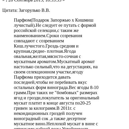
Цитата: Загорулько В.В.
Парфюм(Подарок Запоржью х Кишмиш
лучистый).Не следует ее путать с формой
российской селекции,с таким же
наименованием.Сроки созревания
совпадают с созреванием
Киш.лучистого.Гроздь средняя и
крупная,средне- плотная.Ягода
овальная,желтая,мясисто-сочная с
мускатным ароматом.Мускатный аромат
настолько сильный,что на дегустациях, на
своем селекционном участке,ягоду
Парфюма приходится давать
последней,чтобы не перебивать вкус
остальных форм винограда.Вес ягоды 8-10
грамм.При таких не "бомбовых" размерах
ягод и грозди,покупатель за оригинальный
мускат платит в конце августа по20-25
гривен за килограмм.В 2011г. с
некондиционных гроздей получен
виноградный сок ,а также десертное
мускатное вино.Неплохой мускат в вине с
оттенками чайной розы.Устойчивость