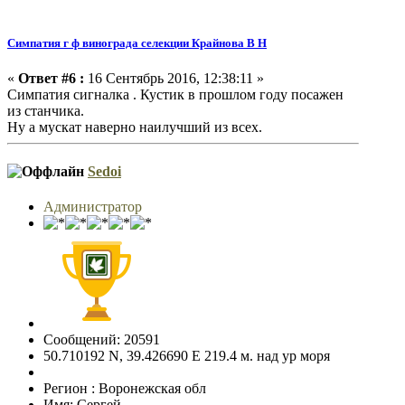
Симпатия г ф винограда селекции Крайнова В Н
«
Ответ #6 :
16 Сентябрь 2016, 12:38:11 »
Симпатия сигналка . Кустик в прошлом году посажен
из станчика.
Ну а мускат наверно наилучший из всех.
Sedoi
Администратор
Сообщений: 20591
50.710192 N, 39.426690 E 219.4 м. над ур моря
Регион : Воронежская обл
Имя: Сергей