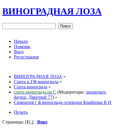
ВИНОГРАДНАЯ ЛОЗА
Начало
Помощь
Вход
Регистрация
ВИНОГРАДНАЯ ЛОЗА
»
Сорта и ГФ винограда
»
Сорта винограда
»
сорта винограда на С
(Модераторы:
леонидыч
,
dayton
,
Дмитрий 77
) »
Симпатия г ф винограда селекции Крайнова В Н
Печать
Страницы: [
1
]
2
Вниз