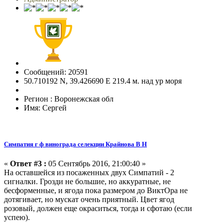
Сообщений: 20591
50.710192 N, 39.426690 E 219.4 м. над ур моря
Регион : Воронежская обл
Имя: Сергей
Симпатия г ф винограда селекции Крайнова В Н
«
Ответ #3 :
05 Сентябрь 2016, 21:00:40 »
На оставшейся из посаженных двух Симпатий - 2
сигналки. Грозди не большие, но аккуратные, не
бесформенные, и ягода пока размером до ВиктОра не
дотягивает, но мускат очень приятный. Цвет ягод
розовый, должен еще окраситься, тогда и сфотаю (если
успею).