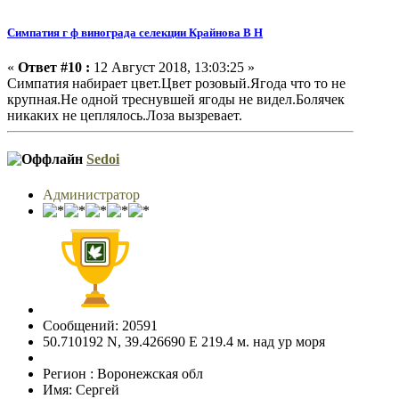
Симпатия г ф винограда селекции Крайнова В Н
«
Ответ #10 :
12 Август 2018, 13:03:25 »
Симпатия набирает цвет.Цвет розовый.Ягода что то не
крупная.Не одной треснувшей ягоды не видел.Болячек
никаких не цеплялось.Лоза вызревает.
Sedoi
Администратор
Сообщений: 20591
50.710192 N, 39.426690 E 219.4 м. над ур моря
Регион : Воронежская обл
Имя: Сергей