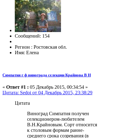
Сообщений: 154
Регион : Ростовская обл.
Имя: Елена
Симпатия г ф винограда селекции Крайнова В Н
«
Ответ #1 :
05 Декабрь 2015, 00:34:54 »
Цитата: Sedoi от 04 Декабрь 2015, 23:38:29
Цитата
Виноград Симпатия получен
селекционером-любителем
В.Н.Крайновым. Сорт относится
к столовым формам ранне-
среднего срока созревания (в