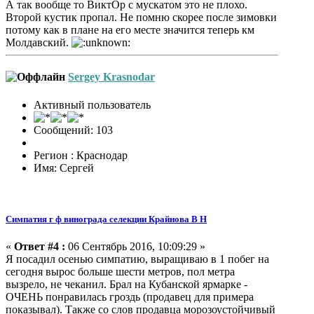
А так вообще то ВиктОр с мускатом это не плохо.
Второй кустик пропал. Не помню скорее после зимовки
потому как в плане на его месте значится теперь км
Молдавский.
Sergey Krasnodar
Активный пользователь
Сообщений: 103
Регион : Краснодар
Имя: Сергей
Симпатия г ф винограда селекции Крайнова В Н
«
Ответ #4 :
06 Сентябрь 2016, 10:09:29 »
Я посадил осенью симпатию, выращиваю в 1 побег на
сегодня вырос больше шести метров, пол метра
вызрело, не чеканил. Брал на Кубанской ярмарке -
ОЧЕНЬ понравилась гроздь (продавец для примера
показывал). Также со слов продавца морозоустойчивый