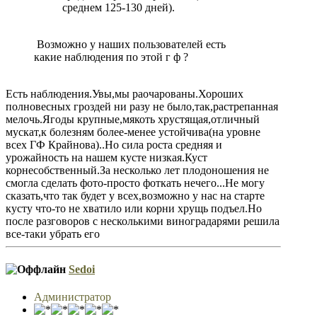
среднем 125-130 дней).
Возможно у наших пользователей есть
какие наблюдения по этой г ф ?
Есть наблюдения.Увы,мы раочарованы.Хороших
полновесных гроздей ни разу не было,так,растрепанная
мелочь.Ягоды крупные,мякоть хрустящая,отличный
мускат,к болезням более-менее устойчива(на уровне
всех ГФ Крайнова)..Но сила роста средняя и
урожайность на нашем кусте низкая.Куст
корнесобственный.За несколько лет плодоношения не
смогла сделать фото-просто фоткать нечего...Не могу
сказать,что так будет у всех,возможно у нас на старте
кусту что-то не хватило или корни хрущь подъел.Но
после разговоров с несколькими виноградарями решила
все-таки убрать его
Sedoi
Администратор