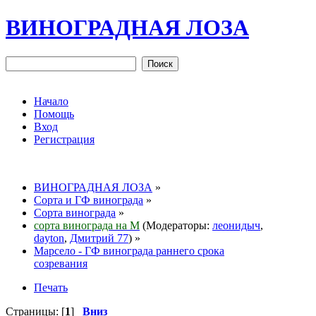
ВИНОГРАДНАЯ ЛОЗА
Начало
Помощь
Вход
Регистрация
ВИНОГРАДНАЯ ЛОЗА
»
Сорта и ГФ винограда
»
Сорта винограда
»
сорта винограда на М
(Модераторы:
леонидыч
,
dayton
,
Дмитрий 77
) »
Марсело - ГФ винограда раннего срока
созревания
Печать
Страницы: [
1
]
Вниз