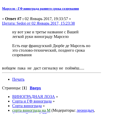
Марсело - ГФ винограда раннего срока созревания
«
Ответ #7 :
02 Январь 2017, 19:33:57 »
Цитата: Sedoi от 02 Январь 2017, 15:23:38
ну вот уже и третье название с Вашей
легкой руки винограду Марсело
Есть еще французский Дюрбе де Марсель но
это столово-технический, позднего срока
созревания
вобщем пака не даст сигналку не поймёш.....
Печать
Страницы: [
1
]
Вверх
ВИНОГРАДНАЯ ЛОЗА
»
Сорта и ГФ винограда
»
Сорта винограда
»
сорта винограда на М
(Модераторы:
леонидыч
,