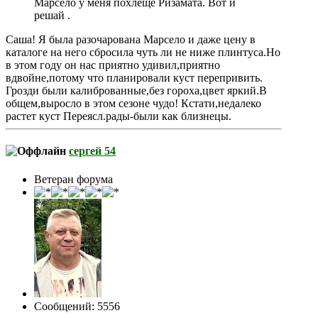
Марсело у меня похлеще Ризамата. Вот и
решай .
Саша! Я была разочарована Марсело и даже цену в
каталоге на него сбросила чуть ли не ниже плинтуса.Но
в этом году он нас приятно удивил,приятно
вдвойне,потому что планировали куст перепривить.
Грозди были калиброванные,без гороха,цвет яркий.В
общем,выросло в этом сезоне чудо! Кстати,недалеко
растет куст Переясл.рады-были как близнецы.
сергей 54
Ветеран форума
Сообщений: 5556