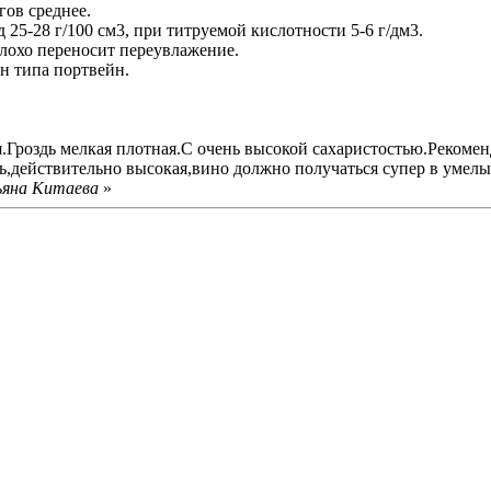
гов среднее.
д 25-28 г/100 см3, при титруемой кислотности 5-6 г/дм3.
Плохо переносит переувлажение.
н типа портвейн.
я.Гроздь мелкая плотная.С очень высокой сахаристостью.Рекоме
ть,действительно высокая,вино должно получаться супер в умелы
ьяна Китаева
»