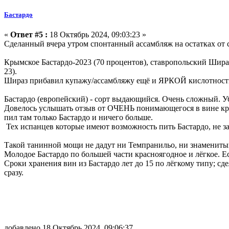
Бастардо
«
Ответ #5 :
18 Октябрь 2024, 09:03:23 »
Сделанный вчера утром спонтанный ассамбляж на остатках от 
Крымское Бастардо-2023 (70 процентов), ставропольский Шира
23).
Шираз прибавил купажу/ассамбляжу ещё и ЯРКОЙ кислотност
Бастардо (европейский) - сорт выдающийся. Очень сложный. У
Довелось услышать отзыв от ОЧЕНЬ понимающегося в вине крым
пил там только Бастардо и ничего больше.
Тех испанцев которые имеют возможность пить Бастардо, не з
Такой танинной мощи не дадут ни Темпранильо, ни знаменитый 
Молодое Бастардо по большей части красноягодное и лёгкое. Ес
Сроки хранения вин из Бастардо лет до 15 по лёгкому типу; сд
сразу.
добавлено 18 Октябрь 2024, 09:06:37