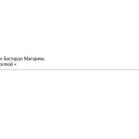
не Бастардо Магарача.
ростой
»