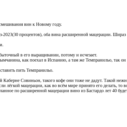
смешивания вин к Новому году.
з-2023(30 процентов), оба вина расширенной мацерации. Шираз 2
и.
быточный в его выращивании, потому и исчезает.
чанина, как поехал в Испанию, а там же Темпранильо, так он н
аставить пить Темпранильо.
Каберне Совиньон, такого кофе они тоже не дадут. Такой нежно
ли лёгкой мацерации, как во всём мире принято его делать, то в
еланное по расширенной мацерации вино из Бастардо лет 40 будет