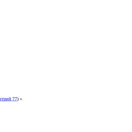
трий 77
) »