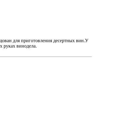
ндован для приготовления десертных вин.У
х руках винодела.