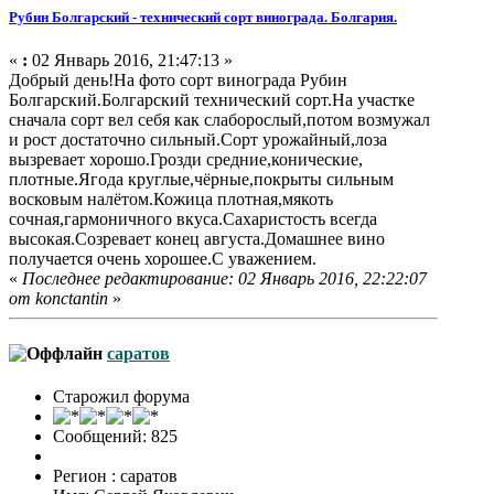
Рубин Болгарский - технический сорт винограда. Болгария.
«
:
02 Январь 2016, 21:47:13 »
Добрый день!На фото сорт винограда Рубин
Болгарский.Болгарский технический сорт.На участке
сначала сорт вел себя как слаборослый,потом возмужал
и рост достаточно сильный.Сорт урожайный,лоза
вызревает хорошо.Грозди средние,конические,
плотные.Ягода круглые,чёрные,покрыты сильным
восковым налётом.Кожица плотная,мякоть
сочная,гармоничного вкуса.Сахаристость всегда
высокая.Созревает конец августа.Домашнее вино
получается очень хорошее.С уважением.
«
Последнее редактирование: 02 Январь 2016, 22:22:07
от konctantin
»
саратов
Старожил форума
Сообщений: 825
Регион : саратов