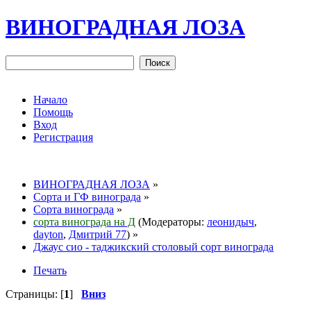
ВИНОГРАДНАЯ ЛОЗА
Начало
Помощь
Вход
Регистрация
ВИНОГРАДНАЯ ЛОЗА
»
Сорта и ГФ винограда
»
Сорта винограда
»
сорта винограда на Д
(Модераторы:
леонидыч
,
dayton
,
Дмитрий 77
) »
Джаус сио - таджикский столовый сорт винограда
Печать
Страницы: [
1
]
Вниз