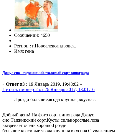
Сообщений: 4650
Регион : г.Новоалександровск.
Имя: гена
Джаус сио - таджикский столовый сорт винограда
«
Ответ #3 :
19 Январь 2019, 19:48:02 »
Цитата: пионер-2 от 26 Январь 2017, 13:01:16
.Грозди большие,ягода крупная,вкусная.
Добрый день! На фото сорт винограда Джаус
сио.Таджикский сорт.Кусты сильнорослые,лоза
вызревает очень хорошо.Грозди
большие,красивые,ягода крупная,вкусная.С уважением.