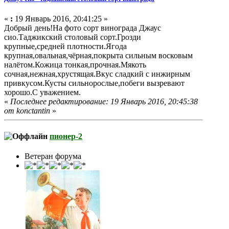
«
:
19 Январь 2016, 20:41:25 »
Добрый день!На фото сорт винограда Джаус
сио.Таджикский столовый сорт.Грозди
крупные,средней плотности.Ягода
крупная,овальная,чёрная,покрыта сильным восковым
налётом.Кожица тонкая,прочная.Мякоть
сочная,нежная,хрустящая.Вкус сладкий с инжирным
привкусом.Кусты сильнорослые,побеги вызревают
хорошо.С уважением.
«
Последнее редактирование: 19 Январь 2016, 20:45:38
от konctantin
»
пионер-2
Ветеран форума