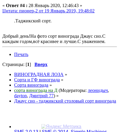
«
Ответ #4 :
28 Январь 2020, 12:46:43 »
Цитата: пионер-2 от 19 Январь 2019, 19:48:02
.Таджикский сорт.
Добрый день!На фото сорт винограда Джаус сио.С
каждым годом,всё красивее и лучше.С уважением.
Печать
Страницы: [
1
]
Вверх
ВИНОГРАДНАЯ ЛОЗА
»
Сорта и ГФ винограда
»
Сорта винограда
»
сорта винограда на Д
(Модераторы:
леонидыч
,
dayton
,
Дмитрий 77
) »
Джаус сио - таджикский столовый сорт винограда
SMF 2.0.13
|
SMF © 2014
,
Simple Machines