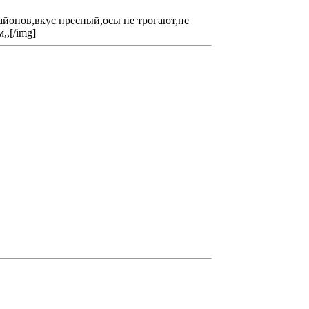
айонов,вкус пресный,осы не трогают,не
,,[/img]