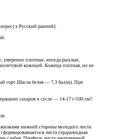
олорес) х Русский ранний].
ий.
ие, умеренно плотные, иногда рыхлые,
фиолетовой кожицей. Кожица плотная, но не
ый сорт Шасла белая — 7,3 балла). При
ержание сахаров в сусле — 14-17 г/100 см?.
ов.
и жилками нижней стороны молодого листа
а сформировавшегося листа сердцевидная
ень слабая. Профиль листа закрученный