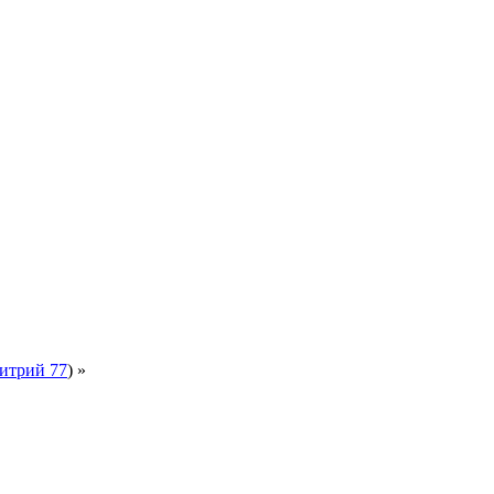
итрий 77
) »