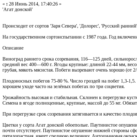
«
:
28 Июнь 2014, 17:40:26 »
'Агат донской'
Происходит от сортов 'Заря Севера', 'Долорес', 'Русский ранн
На государственном сортоиспытании с 1987 года. Год включени
Описание
Виноград раннего срока созревания, 116—125 дней, сильноросл
средний вес 400—600 г. Ягоды крупные: длиной 22-44 мм, весо
грубая, мякоть мясистая. Побеги вызревают очень хорошо (от 2/
Плодоносных побегов 75-80 %. Число гроздей на побег 1,3-1,5.
хорошем уходе часто на зелёных побегах по три соцветия.
Урожайность высокая и стабильная. Склонен к перегрузке кустов
Семена в ягоде полноценные, крупные, массой до 55 мг. Обяза
При перегрузке срок созревания затягивается и качество плодов 
Цветки у сорта Агат донской обоеполые. Паутинистое опушен
почти отсутствует. Паутинистое опушение нижней стороны сфо
пятилопастная, имеет среднюю величину. Антоциановая окраск