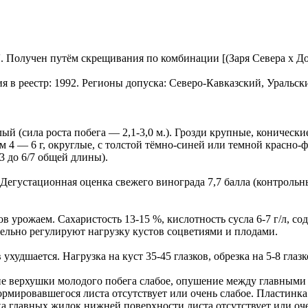
ий'. Получен путём скрещивания по комбинации [(Заря Севера х Д
я в реестр: 1992. Регионы допуска: Северо-Кавказский, Уральск
ый (сила роста побега — 2,1-3,0 м.). Грозди крупные, коническ
м 4 — 6 г, округлые, с толстой тёмно-синей или темной красно-
3 до 6/7 общей длины).
 Дегустационная оценка свежего винограда 7,7 балла (контрольн
 урожаем. Сахаристость 13-15 %, кислотность сусла 6-7 г/л, сод
тельно регулируют нагрузку кустов соцветиями и плодами.
ухудшается. Нагрузка на куст 35-45 глазков, обрезка на 5-8 глазк
ие верхушки молодого побега слабое, опушение между главным
рмировавшегося листа отсутствует или очень слабое. Пластинк
а главных жилок нижней поверхности листа отсутствует или оч