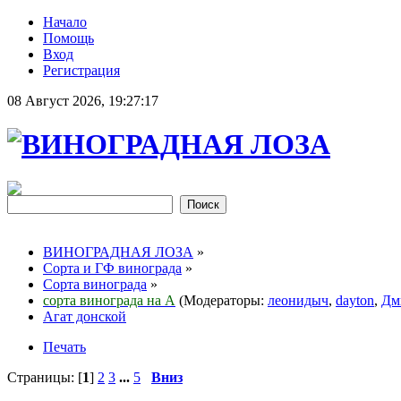
Начало
Помощь
Вход
Регистрация
08 Август 2026, 19:27:17
ВИНОГРАДНАЯ ЛОЗА
»
Сорта и ГФ винограда
»
Сорта винограда
»
сорта винограда на А
(Модераторы:
леонидыч
,
dayton
,
Дм
Агат донской
Печать
Страницы: [
1
]
2
3
...
5
Вниз