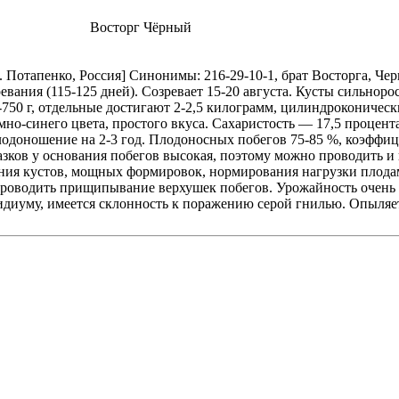
Восторг Чёрный
 Потапенко, Россия] Синонимы: 216-29-10-1, брат Восторга, Че
ревания (115-125 дней). Созревает 15-20 августа. Кусты сильнор
750 г, отдельные достигают 2-2,5 килограмм, цилиндроконичес
но-синего цвета, простого вкуса. Сахаристость — 17,5 процента
одоношение на 2-3 год. Плодоносных побегов 75-85 %, коэффици
глазков у основания побегов высокая, поэтому можно проводить и
ния кустов, мощных формировок, нормирования нагрузки плода
роводить прищипывание верхушек побегов. Урожайность очень в
оидиуму, имеется склонность к поражению серой гнилью. Опыля