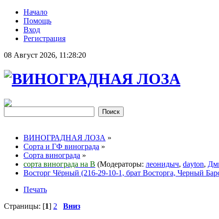
Начало
Помощь
Вход
Регистрация
08 Август 2026, 11:28:20
ВИНОГРАДНАЯ ЛОЗА
»
Сорта и ГФ винограда
»
Сорта винограда
»
сорта винограда на В
(Модераторы:
леонидыч
,
dayton
,
Дм
Восторг Чёрный (216-29-10-1, брат Восторга, Черный Бар
Печать
Страницы: [
1
]
2
Вниз