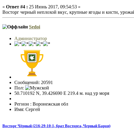
«
Ответ #4 :
25 Июнь 2017, 09:54:53 »
Восторг черный неплохой вкус, крупные ягоды и кисти, урожай
Sedoi
Администратор
Сообщений: 20591
Пол:
50.710192 N, 39.426690 E 219.4 м. над ур моря
Регион : Воронежская обл
Имя: Сергей
Восторг Чёрный (216-29-10-1, брат Восторга, Черный Барон)