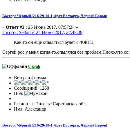
Восторг Чёрный (216-29-10-1, брат Восторга, Черный Барон)
«
Ответ #3 :
25 Июнь 2017, 07:57:24 »
Цитата: Sedoi от 24 Июнь 2017, 22:48:38
Как то он еще опыляться будет с ФЖТЦ
Сергей рос у меня когда-то,опылялся без проблем.Плохо,что со
Скиф
Ветеран форума
Сообщений: 1268
Пол:
Регион : г. Энгельс Саратовская обл.
Имя: Александр
Восторг Чёрный (216-29-10-1, брат Восторга, Черный Барон)