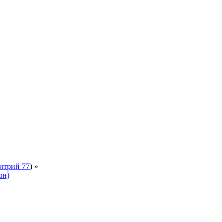
итрий 77
) »
он)