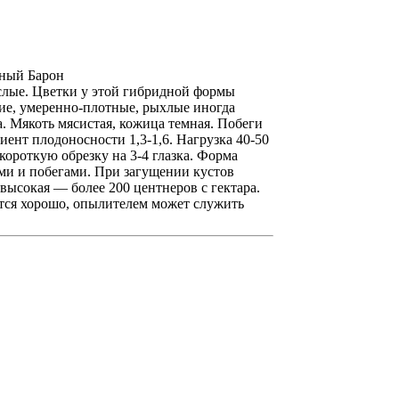
рный Барон
ослые. Цветки у этой гибридной формы
кие, умеренно-плотные, рыхлые иногда
. Мякоть мясистая, кожица темная. Побеги
ент плодоносности 1,3-1,6. Нагрузка 40-50
 короткую обрезку на 3-4 глазка. Форма
ми и побегами. При загущении кустов
ысокая — более 200 центнеров с гектара.
ется хорошо, опылителем может служить