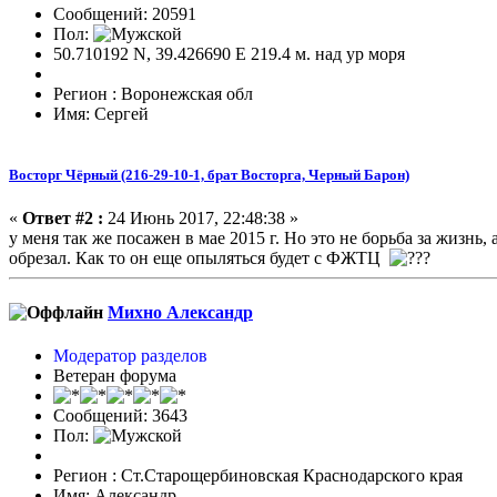
Сообщений: 20591
Пол:
50.710192 N, 39.426690 E 219.4 м. над ур моря
Регион : Воронежская обл
Имя: Сергей
Восторг Чёрный (216-29-10-1, брат Восторга, Черный Барон)
«
Ответ #2 :
24 Июнь 2017, 22:48:38 »
у меня так же посажен в мае 2015 г. Но это не борьба за жизнь,
обрезал. Как то он еще опыляться будет с ФЖТЦ
Михно Александр
Модератор разделов
Ветеран форума
Сообщений: 3643
Пол:
Регион : Ст.Старощербиновская Краснодарского края
Имя: Александр