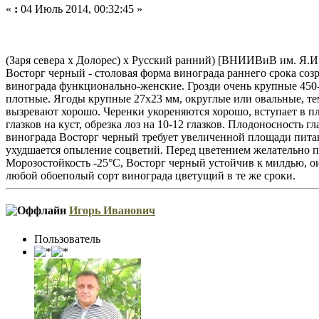
«
:
04 Июль 2014, 00:32:45 »
(Заря севера х Долорес) х Русский ранний) [ВНИИВиВ им. Я.И.
Восторг черный - столовая форма винограда раннего срока соз
винограда функционально-женские. Грозди очень крупные 450-
плотные. Ягоды крупные 27x23 мм, округлые или овальные, тем
вызревают хорошо. Черенки укореняются хорошо, вступает в пл
глазков на куст, обрезка лоз на 10-12 глазков. Плодоносность 
винограда Восторг черный требует увеличенной площади пита
ухудшается опыление соцветий. Перед цветением желательно п
Морозостойкость -25°С, Восторг черный устойчив к милдью, 
любой обоеполый сорт винограда цветущий в те же сроки.
Игорь Иванович
Пользователь