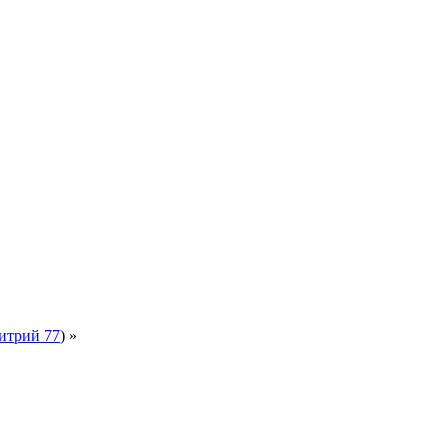
итрий 77
) »