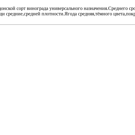
нской сорт винограда универсального назначения.Среднего сро
зди средние,средней плотности.Ягода средняя,тёмного цвета,по