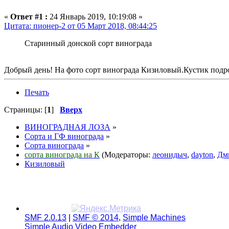
«
Ответ #1 :
24 Январь 2019, 10:19:08 »
Цитата: пионер-2 от 05 Март 2018, 08:44:25
Старинный донской сорт винограда
Добрый день! На фото сорт винограда Кизиловый.Кустик подр
Печать
Страницы: [
1
]
Вверх
ВИНОГРАДНАЯ ЛОЗА
»
Сорта и ГФ винограда
»
Сорта винограда
»
сорта винограда на К
(Модераторы:
леонидыч
,
dayton
,
Дм
Кизиловый
SMF 2.0.13
|
SMF © 2014
,
Simple Machines
Simple Audio Video Embedder