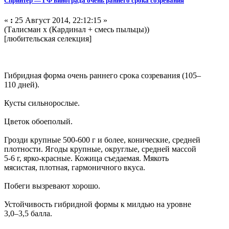
Спринтер — ГФ винограда очень раннего срока созревания
«
:
25 Август 2014, 22:12:15 »
(Талисман х (Кардинал + смесь пыльцы))
[любительская селекция]
Гибридная форма очень раннего срока созревания (105–
110 дней).
Кусты сильнорослые.
Цветок обоеполый.
Грозди крупные 500-600 г и более, конические, средней
плотности. Ягоды крупные, округлые, средней массой
5-6 г, ярко-красные. Кожица съедаемая. Мякоть
мясистая, плотная, гармоничного вкуса.
Побеги вызревают хорошо.
Устойчивость гибридной формы к милдью на уровне
3,0–3,5 балла.