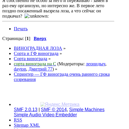
Я собственно не особо за него и переживаю - замен в
раз ему организую, но интересно же. В первое лето
поздно посаженный вызрела лоза, а что сейчас он
подкачал?
Печать
Страницы: [
1
]
Вверх
ВИНОГРАДНАЯ ЛОЗА
»
Сорта и ГФ винограда
»
Сорта винограда
»
сорта винограда на С
(Модераторы:
леонидыч
,
dayton
,
Дмитрий 77
) »
Спринтер — ГФ винограда очень раннего срока
созревания
SMF 2.0.13
|
SMF © 2014
,
Simple Machines
Simple Audio Video Embedder
RSS
Sitemap XML