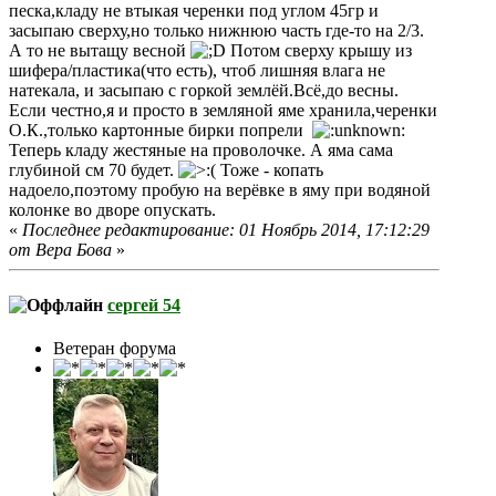
песка,кладу не втыкая черенки под углом 45гр и
засыпаю сверху,но только нижнюю часть где-то на 2/3.
А то не вытащу весной
Потом сверху крышу из
шифера/пластика(что есть), чтоб лишняя влага не
натекала, и засыпаю с горкой землёй.Всё,до весны.
Если честно,я и просто в земляной яме хранила,черенки
О.К.,только картонные бирки попрели
Теперь кладу жестяные на проволочке. А яма сама
глубиной см 70 будет.
Тоже - копать
надоело,поэтому пробую на верёвке в яму при водяной
колонке во дворе опускать.
«
Последнее редактирование: 01 Ноябрь 2014, 17:12:29
от Вера Бова
»
сергей 54
Ветеран форума