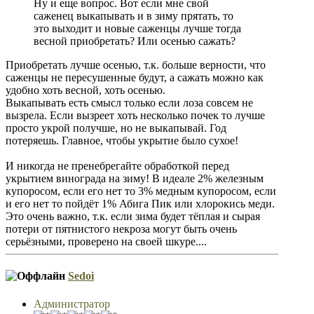
Ну и еще вопрос. Вот если мне свой
саженец выкапывать и в зиму прятать, то
это выходит и новые саженцы лучше тогда
весной приобретать? Или осенью сажать?
Приобретать лучше осенью, т.к. больше верности, что
саженцы не пересушенные будут, а сажать можно как
удобно хоть весной, хоть осенью.
Выкапывать есть смысл только если лоза совсем не
вызрела. Если вызреет хоть несколько почек то лучше
просто укрой получше, но не выкапывай. Год
потеряешь. Главное, чтобы укрытие было сухое!
И никогда не пренебрегайте обработкой перед
укрытием винограда на зиму! В идеале 2% железным
купоросом, если его нет то 3% медным купоросом, если
и его нет то пойдёт 1% Абига Пик или хлорокись меди.
Это очень важно, т.к. если зима будет тёплая и сырая
потери от пятнистого некроза могут быть очень
серьёзными, проверено на своей шкуре....
Sedoi
Администратор