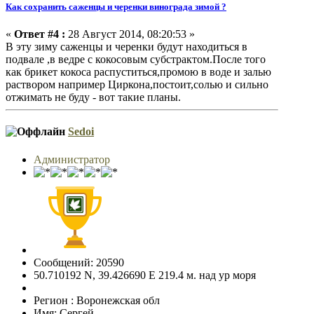
Как сохранить саженцы и черенки винограда зимой ?
«
Ответ #4 :
28 Август 2014, 08:20:53 »
В эту зиму саженцы и черенки будут находиться в
подвале ,в ведре с кокосовым субстрактом.После того
как брикет кокоса распуститься,промою в воде и залью
раствором например Циркона,постоит,солью и сильно
отжимать не буду - вот такие планы.
Sedoi
Администратор
Сообщений: 20590
50.710192 N, 39.426690 E 219.4 м. над ур моря
Регион : Воронежская обл
Имя: Сергей