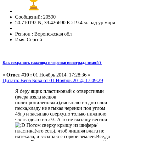
Сообщений: 20590
50.710192 N, 39.426690 E 219.4 м. над ур моря
Регион : Воронежская обл
Имя: Сергей
Как сохранить саженцы и черенки винограда зимой ?
«
Ответ #10 :
01 Ноябрь 2014, 17:28:36 »
Цитата: Вера Бова от 01 Ноябрь 2014, 17:09:29
Я беру ящик пластиковый с отверстиями
(вчера взяла мешок
полипропиленовый),насыпаю на дно слой
песка,кладу не втыкая черенки под углом
45гр и засыпаю сверху,но только нижнюю
часть где-то на 2/3. А то не вытащу весной
Потом сверху крышу из шифера/
пластика(что есть), чтоб лишняя влага не
натекала, и засыпаю с горкой землёй.Всё,до