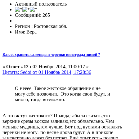
Активный пользователь
Сообщений: 265
Регион : Ростовская обл.
Имя: Вера
Как сохранить саженцы и черенки винограда зимой ?
«
Ответ #12 :
02 Ноябрь 2014, 11:00:17 »
Цитата: Sedoi от 01 Ноябрь 2014, 17:28:36
О нееее. Такое жестокое обращение я не
могу себе позволить. Это когда свои будут, и
много, тогда возможно.
А что ж тут жестокого? Правда,забыла сказать,что
верхние срезы воском заливаю,это обязательно. Чем
меньше мудришь,тем лучше. Вот под кустами оставлять
черенки не могу- по весне дрова будут. А в прикопе
замечательно лежат,без потрат. Ещё опыт есть- поздно