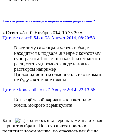
Как сохранить саженцы и черенки винограда зимой ?
«
Ответ #5 :
01 Ноябрь 2014, 15:33:20 »
Цитата: сергей 54 от 28 Август 2014, 08:20:53
В эту зиму саженцы и черенки будут
находиться в подвале ,в ведре с кокосовым
субстрактом.После того как брикет кокоса
распуститься,промою в воде и залью
раствором например
Циркона,постоит,солью и сильно отжимать
не буду - вот такие планы.
Цитата: konctantin от 27 Август 2014, 22:13:56
Есть ещё такой вариант - в пакет пару
жмень мокрого вермикулита
Блин
волнуюсь я за черенки. Не знаю какой
вариант выбрать. Пока хранятся просто в
полиэтиленовом мешке, но опасаюсь как бы не