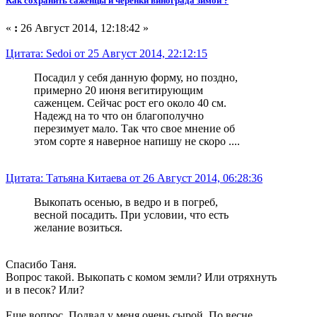
Как сохранить саженцы и черенки винограда зимой ?
«
:
26 Август 2014, 12:18:42 »
Цитата: Sedoi от 25 Август 2014, 22:12:15
Посадил у себя данную форму, но поздно,
примерно 20 июня вегитирующим
саженцем. Сейчас рост его около 40 см.
Надежд на то что он благополучно
перезимует мало. Так что свое мнение об
этом сорте я наверное напишу не скоро ....
Цитата: Татьяна Китаева от 26 Август 2014, 06:28:36
Выкопать осенью, в ведро и в погреб,
весной посадить. При условии, что есть
желание возиться.
Спасибо Таня.
Вопрос такой. Выкопать с комом земли? Или отряхнуть
и в песок? Или?
Еще вопрос. Подвал у меня очень сырой. По весне