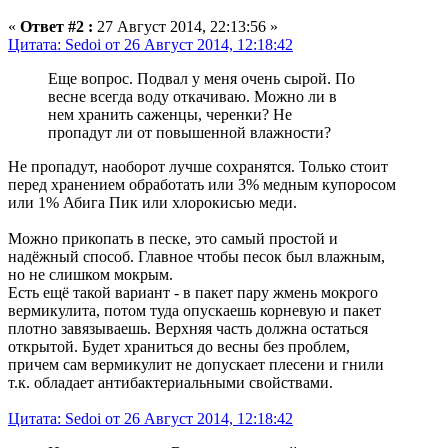
«
Ответ #2 :
27 Август 2014, 22:13:56 »
Цитата: Sedoi от 26 Август 2014, 12:18:42
Еще вопрос. Подвал у меня очень сырой. По
весне всегда воду откачиваю. Можно ли в
нем хранить саженцы, черенки? Не
пропадут ли от повышенной влажности?
Не пропадут, наоборот лучше сохранятся. Только стоит
перед хранением обработать или 3% медным купоросом
или 1% Абига Пик или хлорокисью меди.
Можно прикопать в песке, это самый простой и
надёжный способ. Главное чтобы песок был влажным,
но не слишком мокрым.
Есть ещё такой вариант - в пакет пару жмень мокрого
вермикулита, потом туда опускаешь корневую и пакет
плотно завязываешь. Верхняя часть должна остаться
открытой. Будет храниться до весны без проблем,
причем сам вермикулит не допускает плесени и гнили
т.к. обладает антибактериальными свойствами.
Цитата: Sedoi от 26 Август 2014, 12:18:42