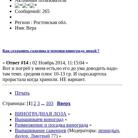
Активный пользователь
Сообщений: 265
Регион : Ростовская обл.
Имя: Вера
Как сохранить саженцы и черенки винограда зимой ?
«
Ответ #14 :
02 Ноябрь 2014, 11:15:04 »
Вот и погреб у меня есть,но его до ума доводить надо-
там темп. средняя плюс 10-13 гр. И сыро,картоха
прорастала когда хранили. НЕ вариант.
Печать
Страницы: [
1
]
2
3
...
103
Вверх
ВИНОГРАДНАЯ ЛОЗА
»
Выращиваем виноград
»
Размножение и посадка винограда
»
Выращивание саженцев
(Модераторы:
леонидыч
,
dayton
,
Дмитрий 77
) »