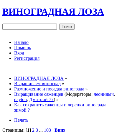
ВИНОГРАДНАЯ ЛОЗА
Начало
Помощь
Вход
Регистрация
ВИНОГРАДНАЯ ЛОЗА
»
Выращиваем виноград
»
Размножение и посадка винограда
»
Выращивание саженцев
(Модераторы:
леонидыч
,
dayton
,
Дмитрий 77
) »
Как сохранить саженцы и черенки винограда
зимой ?
Печать
Страницы: [
1
]
2
3
...
103
Вниз