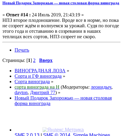
Новый Подарок Запорожью — новая столовая форма винограда
«
Ответ #14 :
24 Июль 2019, 21:43:19 »
НПЗ второе плодоношение. Вроде все в норме, но пока
не созреет ждём и волнуемся за урожай. Судя по погоде
этого года и отставанию в созревании в наших
теплицах всех сортов, НПЗ созреет не скоро.
Печать
Страницы: [
1
]
2
Вверх
ВИНОГРАДНАЯ ЛОЗА
»
Сорта и ГФ винограда
»
Сорта винограда
»
сорта винограда на Н
(Модераторы:
леонидыч
,
dayton
,
Дмитрий 77
) »
Новый Подарок Запорожью — новая столовая
форма винограда
SMF 2.0.13
|
SMF © 2014
,
Simple Machines