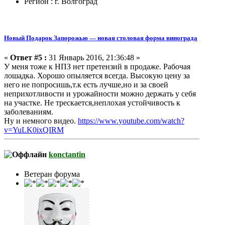
Регион : г. Волгоград
Новый Подарок Запорожью — новая столовая форма винограда
«
Ответ #5 :
31 Январь 2016, 21:36:48 »
У меня тоже к НПЗ нет претензий в продаже. Рабочая
лошадка. Хорошо опыляется всегда. Высокую цену за
него не попросишь,т.к есть лучше,но и за своей
неприхотливости и урожайности можно держать у себя
на участке. Не трескается,неплохая устойчивость к
заболеваниям.
Ну и немного видео.
https://www.youtube.com/watch?
v=YuLK0ixQIRM
konctantin
Ветеран форума