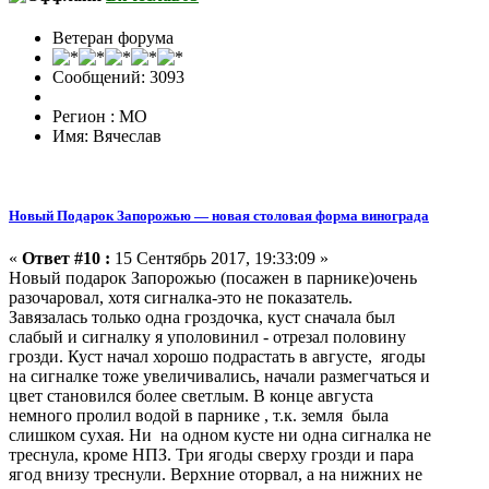
Ветеран форума
Сообщений: 3093
Регион : МО
Имя: Вячеслав
Новый Подарок Запорожью — новая столовая форма винограда
«
Ответ #10 :
15 Сентябрь 2017, 19:33:09 »
Новый подарок Запорожью (посажен в парнике)очень
разочаровал, хотя сигналка-это не показатель.
Завязалась только одна гроздочка, куст сначала был
слабый и сигналку я уполовинил - отрезал половину
грозди. Куст начал хорошо подрастать в августе, ягоды
на сигналке тоже увеличивались, начали размегчаться и
цвет становился более светлым. В конце августа
немного пролил водой в парнике , т.к. земля была
слишком сухая. Ни на одном кусте ни одна сигналка не
треснула, кроме НПЗ. Три ягоды сверху грозди и пара
ягод внизу треснули. Верхние оторвал, а на нижних не