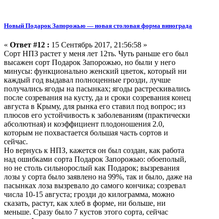
Новый Подарок Запорожью — новая столовая форма винограда
«
Ответ #12 :
15 Сентябрь 2017, 21:56:58 »
Сорт НПЗ растет у меня лет 12ть. Чуть раньше его был
высажен сорт Подарок Запорожью, но были у него
минусы: функционально женский цветок, который ни
каждый год выдавал полноценные грозди, лучше
получались ягоды на пасынках; ягоды растрескивались
после созревания на кусту, да и сроки созревания конец
августа в Крыму, для рынка его ставил под вопрос; из
плюсов его устойчивость к заболеваниям (практически
абсолютная) и коэффициент плодоношения 2.0,
которым не похвастается большая часть сортов и
сейчас.
Но вернусь к НПЗ, кажется он был создан, как работа
над ошибками сорта Подарок Запорожью: обоеполый,
но не столь сильнорослый как Подарок; вызревания
лозы у сорта было заявлено на 99%, так и было, даже на
пасынках лоза вызревало до самого кончика; созревал
числа 10-15 августа; грозди до килограмма, можно
сказать, растут, как хлеб в форме, ни больше, ни
меньше. Сразу было 7 кустов этого сорта, сейчас