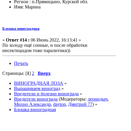
Регион : п.Прямицыно, Курской обл.
Имя: Марина
Блошка виноградная
«
Ответ #14 :
06 Июнь 2022, 16:13:41 »
По холоду ещё сонные, и после обработки
инсектицидом тоже паралитики))
Печать
Страницы: [
1
]
2
Вверх
ВИНОГРАДНАЯ ЛОЗА
»
Выращиваем виноград
»
Вредители и болезни винограда
»
Вредители винограда
(Модераторы:
леонидыч
,
Михно Александр
,
dayton
,
Дмитрий 77
) »
Блошка виноградная