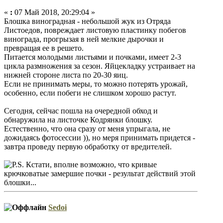
«
:
07 Май 2018, 20:29:04 »
Блошка виноградная - небольшой жук из Отряда
Листоедов, повреждает листовую пластинку побегов
винограда, прогрызая в ней мелкие дырочки и
превращая ее в решето.
Питается молодыми листьями и почками, имеет 2-3
цикла размножения за сезон. Яйцекладку устраивает на
нижней стороне листа по 20-30 яиц.
Если не принимать меры, то можно потерять урожай,
особенно, если побеги не слишком хорошо растут.
Сегодня, сейчас пошла на очередной обход и
обнаружила на листочке Кодрянки блошку.
Естественно, что она сразу от меня упрыгала, не
дожидаясь фотосессии )), но меря принимать придется -
завтра проведу первую обработку от вредителей.
Кстати, вполне возможно, что кривые
крючковатые замершие почки - результат действий этой
блошки...
Sedoi