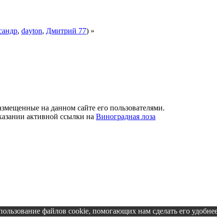
сандр
,
dayton
,
Дмитрий 77
) »
азмещенные на данном сайте его пользователями.
указании активной ссылки на
Виноградная лоза
пользование файлов cookie, помогающих нам сделать его удобнее