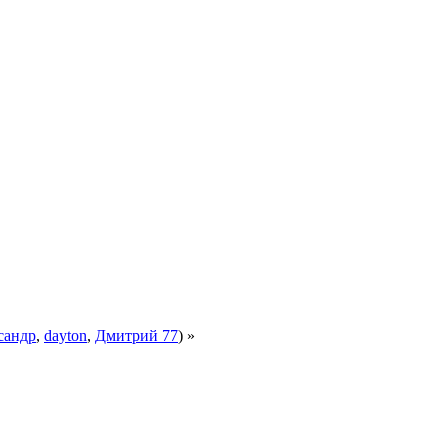
сандр
,
dayton
,
Дмитрий 77
) »