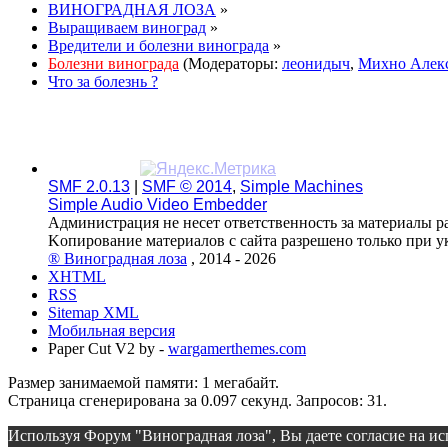
ВИНОГРАДНАЯ ЛОЗА
»
Выращиваем виноград
»
Вредители и болезни винограда
»
Болезни винограда
(Модераторы:
леонидыч
,
Михно Алек
Что за болезнь ?
SMF 2.0.13
|
SMF © 2014
,
Simple Machines
Simple Audio Video Embedder
Администрация не несет ответственность за материалы р
Kопирование материалов с сайта разрешено только при 
® Виноградная лоза
, 2014 - 2026
XHTML
RSS
Sitemap XML
Мобильная версия
Paper Cut V2 by -
wargamerthemes.com
Размер занимаемой памяти: 1 мегабайт.
Страница сгенерирована за 0.097 секунд. Запросов: 31.
Используя Форум "Виноградная лоза", Вы даете согласие на ис