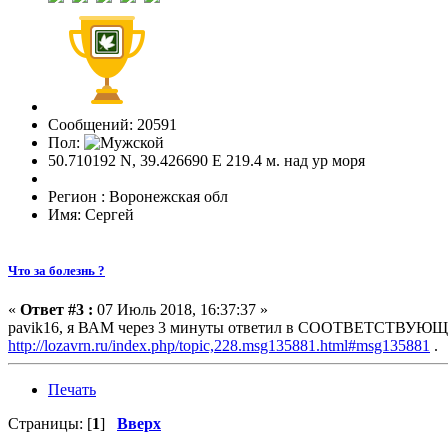
Сообщений: 20591
Пол:
50.710192 N, 39.426690 E 219.4 м. над ур моря
Регион : Воронежская обл
Имя: Сергей
Что за болезнь ?
«
Ответ #3 :
07 Июль 2018, 16:37:37 »
pavik16, я ВАМ через 3 минуты ответил в СООТВЕТСТВУЮЩЕЙ 
http://lozavrn.ru/index.php/topic,228.msg135881.html#msg135881
.
Печать
Страницы: [
1
]
Вверх