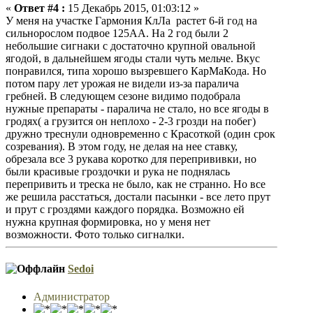
«
Ответ #4 :
15 Декабрь 2015, 01:03:12 »
У меня на участке Гармония КлЛа растет 6-й год на
сильнорослом подвое 125АА. На 2 год были 2
небольшие сигнаки с достаточно крупной овальной
ягодой, в дальнейшем ягоды стали чуть мельче. Вкус
понравился, типа хорошо вызревшего КарМаКода. Но
потом пару лет урожая не видели из-за паралича
гребней. В следующем сезоне видимо подобрала
нужные препараты - паралича не стало, но все ягоды в
гродях( а грузится он неплохо - 2-3 грозди на побег)
дружно треснули одновременно с Красоткой (один срок
созревания). В этом году, не делая на нее ставку,
обрезала все 3 рукава коротко для перепрививки, но
были красивые гроздочки и рука не поднялась
перепривить и треска не было, как не странно. Но все
же решила расстаться, достали пасынки - все лето прут
и прут с гроздями каждого порядка. Возможно ей
нужна крупная формировка, но у меня нет
возможности. Фото только сигналки.
Sedoi
Администратор