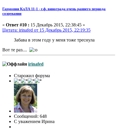
Гармония КлЛА 11-1 - г.ф. винограда очень раннего периода
созревания
«
Ответ #10 :
15 Декабрь 2015, 22:38:45 »
Цитата: irinafed от 15 Декабрь 2015, 22:19:35
Забава в этом году у меня тоже треснула
Вот те раз....
irinafed
Старожил форума
Сообщений: 648
С уважением Ирина