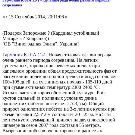
Гармония КлЛА 11-1 - г.ф. винограда очень раннего периода
созревания
«
:
15 Сентябрь 2014, 20:11:06 »
(Подарок Запорожью ? (Кардинал устойчивый
Магарача ? Кодрянка))
[ОВ "Виноградная Элита", Украина]
Гармония КлЛА 11-1
. Новая столовая г.ф. винограда
очень раннего периода созревания. На легких
супесчаных, хорошо прогреваемых почвах при
капельном орошении общая продолжительность фаз от
распускания почек до полной зрелости ягод составляет
100–105 дней, на суглинистых почвах - 105-110 дней
при сумме активных температур 2300-2400 °С.
Испытывается в корнесобственной культуре. Рост
кустов сильный (в поливных условиях длина
однолетних побегов достигает 2,5-3,5 м). Общий
прирост однолетних побегов на 3-х летних кустах при
схеме посадки 2,5 ? 2 м составляет 20 - 25 м. На 5-ти
летнем кусте суммарный прирост на двухплоскостной
шпалере за сезон 2007 года составил 55 метров.
Вызревание побегов очень хорошее и раннее - к