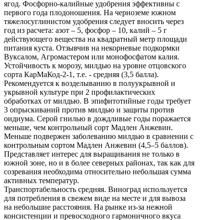
ягод. Фосфорно-калийные удобрения эффективны с
первого года плодоношения. На черноземе южном
тяжелосуглинистом удобрения следует вносить через
год из расчета: азот – 5, фосфор – 10, калий – 5 г
действующего вещества на квадратный метр площади
питания куста. Отзывчив на некорневые подкормки
Вуксалом, Агромастером или монофосфатом калия.
Устойчивость к морозу, милдью на уровне отцовского
сорта КарМаКод-2-1, т.е. - средняя (3,5 балла).
Рекомендуется к возделыванию в полуукрывной и
укрывной культуре при 2 профилактических
обработках от милдью. В эпифитотийные годы требует
3 опрыскиваний против милдью и защиты против
оидиума. Серой гнилью в дождливые годы поражается
меньше, чем контрольный сорт Мадлен Анжевин.
Меньше подвержен заболеванию милдью в сравнении с
контрольным сортом Мадлен Анжевин (4,5–5 баллов).
Представляет интерес для выращивания не только в
южной зоне, но и в более северных районах, так как для
созревания необходима относительно небольшая сумма
активных температур.
Транспортабельность средняя. Виноград используется
для потребления в свежем виде на месте и для вывоза
на небольшие расстояния. На рынке из-за нежной
консистенции и превосходного гармоничного вкуса