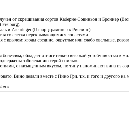
 получен от скрещивания сортов Каберне-Совиньон и Броннер (Br
 Freiburg).
ь и Zaehringer (Гевюрцтраминер х Рислинг).
тая со слегка перекрывающимися лопастями.
ая с крылом; ягоды средние, округлые или слабо овальные, розов
м болезням, обладает относительно высокой устойчивостью к ми
подвержены заболеванию серой гнилью.
ствами, с насыщенным вкусом, по типу напоминают вина из сор
вато. Вино делали вместе с Пино Гри, т.к. и того и другого на 
ton
»