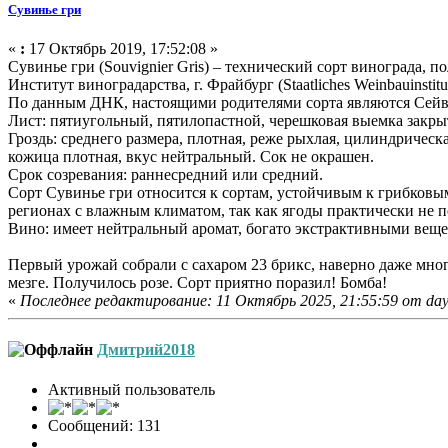
Сувинье гри
«
:
17 Октябрь 2019, 17:52:08 »
Сувинье гри (Souvignier Gris) – технический сорт винограда,
Институт виноградарства, г. Фрайбург (Staatliches Weinbauinstitut
По данным ДНК, настоящими родителями сорта являются Сейвал
Лист: пятиугольный, пятилопастной, черешковая выемка закры
Гроздь: среднего размера, плотная, реже рыхлая, цилиндрическ
кожица плотная, вкус нейтральный. Сок не окрашен.
Срок созревания: раннесредний или средний.
Сорт Сувинье гри относится к сортам, устойчивым к грибковы
регионах с влажным климатом, так как ягоды практически не 
Вино: имеет нейтральный аромат, богато экстрактивными веще
Первый урожай собрали с сахаром 23 брикс, наверно даже много
мезге. Получилось розе. Сорт приятно поразил! Бомба!
«
Последнее редактирование: 11 Октябрь 2025, 21:55:59 от day
Дмитрий2018
Активный пользователь
Сообщений: 131