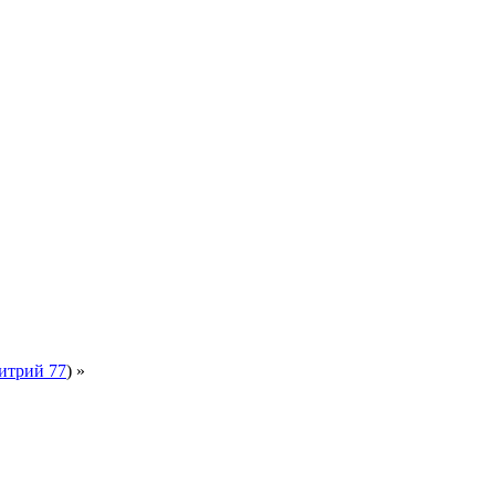
итрий 77
) »