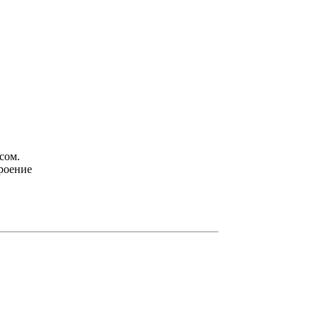
сом.
роение