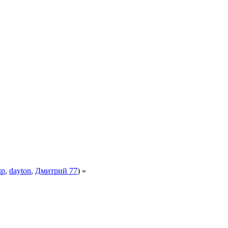
др
,
dayton
,
Дмитрий 77
) »