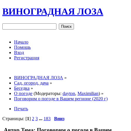
ВИНОГРАДНАЯ ЛОЗА
Начало
Помощь
Вход
Регистрация
ВИНОГРАДНАЯ ЛОЗА
»
Сад, огород, дача
»
Беседка
»
О погоде
(Модераторы:
dayton
,
Maximilian
) »
Поговорим о погоде в Вашем регионе (2020 г)
Печать
Страницы: [
1
]
2
3
...
183
Вниз
Автор
Тема: Поговорим о погоде в Вашем