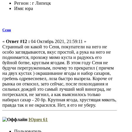
Регион : г Липецк
Имя: юра
Сеня
«
Ответ #12 :
04 Октябрь 2021, 21:59:11 »
Странный он какой то Сеня, покупатели на него не
особо заглядываются, вкус простой, а рука на него не
поднимается, прохожу мимо куста и радуюсь его
буйной ботве, круглым ягодам. В этом году Сеня не
будучи перегруженным, почему то прекратил ( причем
на двух кустах ) окрашивание ягоды и набор сахаров,
гребень одревесневел, лоза быстро вызрела. Короче от
рынка он откосил, зато сейчас, после похолодания и
сильных дождей это самый лучший мой виноград, не
потрескался, не загнил, а как выяснилось только
набирал сахар - 20 бр. Крупная ягода, хрустящая мякоть,
правда так и не окрасился. Нет, я его не уберу.
Юрич 61
Пользователь