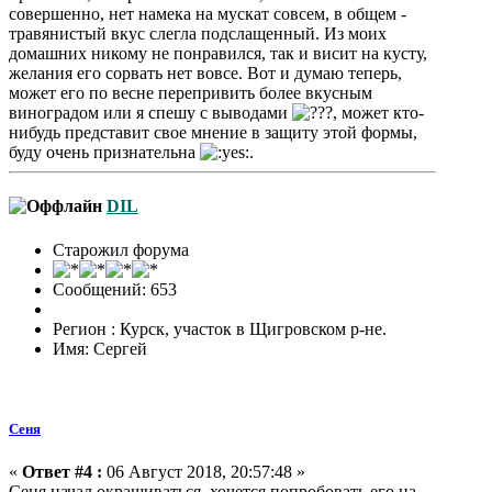
совершенно, нет намека на мускат совсем, в общем -
травянистый вкус слегла подслащенный. Из моих
домашних никому не понравился, так и висит на кусту,
желания его сорвать нет вовсе. Вот и думаю теперь,
может его по весне перепривить более вкусным
виноградом или я спешу с выводами
, может кто-
нибудь представит свое мнение в защиту этой формы,
буду очень признательна
.
DIL
Старожил форума
Сообщений: 653
Регион : Курск, участок в Щигровском р-не.
Имя: Сергей
Сеня
«
Ответ #4 :
06 Август 2018, 20:57:48 »
Сеня начал окрашиваться, хочется попробовать его на