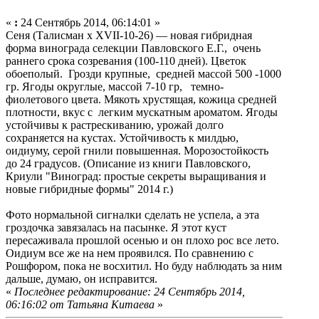
«
:
24 Сентябрь 2014, 06:14:01 »
Сеня (Талисман х XVII-10-26) — новая гибридная
форма винограда селекции Павловского Е.Г., очень
раннего срока созревания (100-110 дней). Цветок
обоеполый. Грозди крупные, средней массой 500 -1000
гр. Ягоды округлые, массой 7-10 гр, темно-
фиолетового цвета. Мякоть хрустящая, кожица средней
плотности, вкус с легким мускатным ароматом. Ягоды
устойчивы к растрескиванию, урожай долго
сохраняется на кустах. Устойчивость к милдью,
оидиуму, серой гнили повышенная. Морозостойкость
до 24 градусов. (Описание из книги Павловского,
Криули "Виноград: простые секреты выращивания и
новые гибридные формы" 2014 г.)
Фото нормальной сигналки сделать не успела, а эта
гроздочка завязалась на пасынке. Я этот куст
пересаживала прошлой осенью и он плохо рос все лето.
Оидиум все же на нем проявился. По сравнению с
Рошфором, пока не восхитил. Но буду наблюдать за ним
дальше, думаю, он исправится.
«
Последнее редактирование: 24 Сентябрь 2014,
06:16:02 от Татьяна Китаева
»