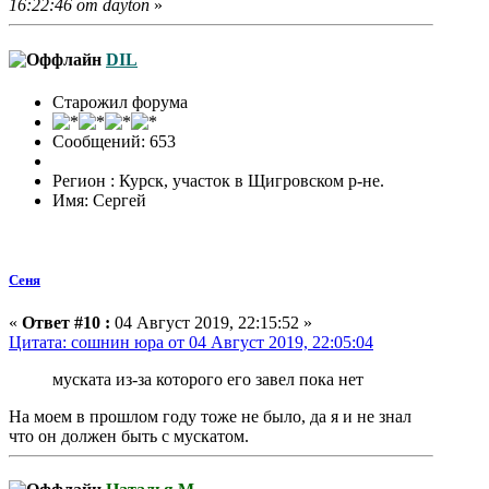
16:22:46 от dayton
»
DIL
Старожил форума
Сообщений: 653
Регион : Курск, участок в Щигровском р-не.
Имя: Сергей
Сеня
«
Ответ #10 :
04 Август 2019, 22:15:52 »
Цитата: сошнин юра от 04 Август 2019, 22:05:04
муската из-за которого его завел пока нет
На моем в прошлом году тоже не было, да я и не знал
что он должен быть с мускатом.