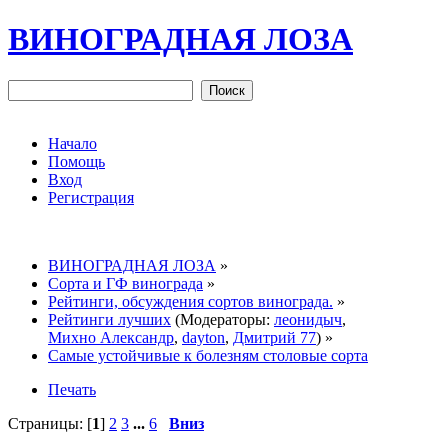
ВИНОГРАДНАЯ ЛОЗА
Начало
Помощь
Вход
Регистрация
ВИНОГРАДНАЯ ЛОЗА
»
Сорта и ГФ винограда
»
Рейтинги, обсуждения сортов винограда.
»
Рейтинги лучших
(Модераторы:
леонидыч
,
Михно Александр
,
dayton
,
Дмитрий 77
) »
Самые устойчивые к болезням столовые сорта
Печать
Страницы: [
1
]
2
3
...
6
Вниз