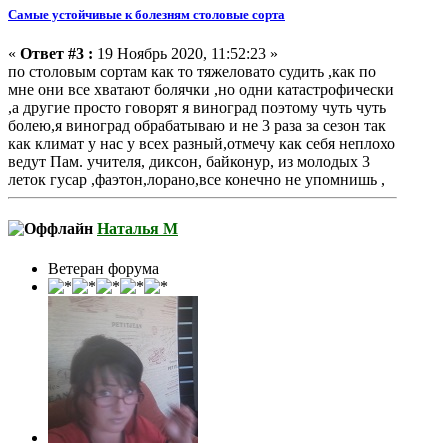
Самые устойчивые к болезням столовые сорта
«
Ответ #3 :
19 Ноябрь 2020, 11:52:23 »
по столовым сортам как то тяжеловато судить ,как по
мне они все хватают болячки ,но одни катастрофически
,а другие просто говорят я виноград поэтому чуть чуть
болею,я виноград обрабатываю и не 3 раза за сезон так
как климат у нас у всех разный,отмечу как себя неплохо
ведут Пам. учителя, диксон, байконур, из молодых 3
леток гусар ,фаэтон,лорано,все конечно не упомнишь ,
Наталья М
Ветеран форума