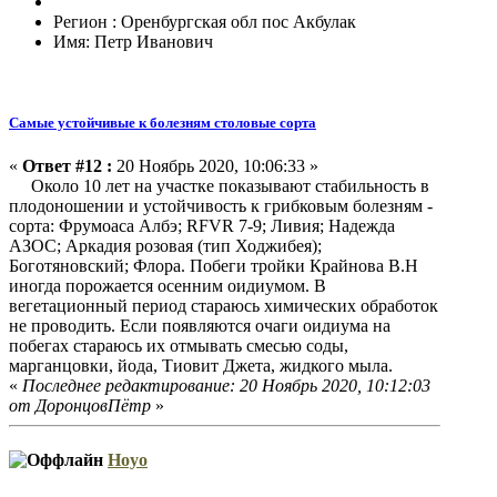
Регион : Оренбургская обл пос Акбулак
Имя: Петр Иванович
Самые устойчивые к болезням столовые сорта
«
Ответ #12 :
20 Ноябрь 2020, 10:06:33 »
Около 10 лет на участке показывают стабильность в
плодоношении и устойчивость к грибковым болезням -
сорта: Фрумоаса Албэ; RFVR 7-9; Ливия; Надежда
АЗОС; Аркадия розовая (тип Ходжибея);
Боготяновский; Флора. Побеги тройки Крайнова В.Н
иногда порожается осенним оидиумом. В
вегетационный период стараюсь химических обработок
не проводить. Если появляются очаги оидиума на
побегах стараюсь их отмывать смесью соды,
марганцовки, йода, Тиовит Джета, жидкого мыла.
«
Последнее редактирование: 20 Ноябрь 2020, 10:12:03
от ДоронцовПётр
»
Hoyo