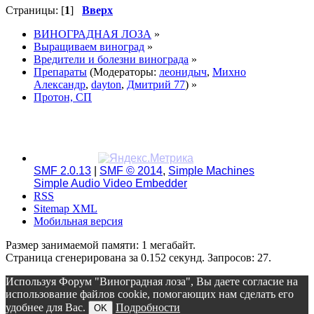
Страницы: [
1
]
Вверх
ВИНОГРАДНАЯ ЛОЗА
»
Выращиваем виноград
»
Вредители и болезни винограда
»
Препараты
(Модераторы:
леонидыч
,
Михно
Александр
,
dayton
,
Дмитрий 77
) »
Протон, СП
SMF 2.0.13
|
SMF © 2014
,
Simple Machines
Simple Audio Video Embedder
RSS
Sitemap XML
Мобильная версия
Размер занимаемой памяти: 1 мегабайт.
Страница сгенерирована за 0.152 секунд. Запросов: 27.
Используя Форум "Виноградная лоза", Вы даете согласие на
использование файлов cookie, помогающих нам сделать его
удобнее для Вас.
Подробности
OK