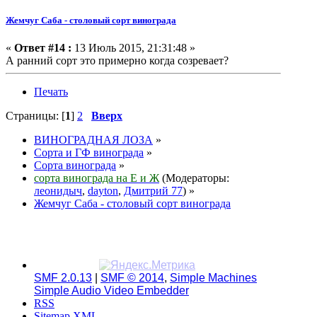
Жемчуг Саба - столовый сорт винограда
«
Ответ #14 :
13 Июль 2015, 21:31:48 »
А ранний сорт это примерно когда созревает?
Печать
Страницы: [
1
]
2
Вверх
ВИНОГРАДНАЯ ЛОЗА
»
Сорта и ГФ винограда
»
Сорта винограда
»
сорта винограда на Е и Ж
(Модераторы:
леонидыч
,
dayton
,
Дмитрий 77
) »
Жемчуг Саба - столовый сорт винограда
SMF 2.0.13
|
SMF © 2014
,
Simple Machines
Simple Audio Video Embedder
RSS
Sitemap XML