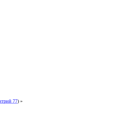
трий 77
) »