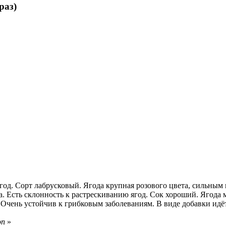
раз)
 ягод. Сорт лабрусковый. Ягода крупная розового цвета, сильны
. Есть склонность к растрескиванию ягод. Сок хороший. Ягода м
я. Очень устойчив к грибковым заболеваниям. В виде добавки ид
on
»