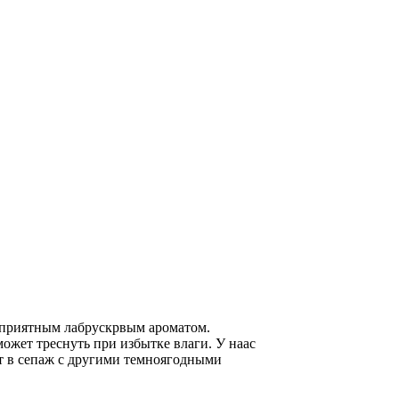
м приятным лабрускрвым ароматом.
ожет треснуть при избытке влаги. У наас
ёт в сепаж с другими темноягодными