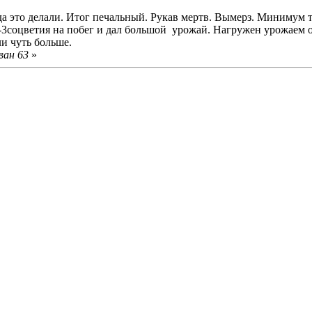
да это делали. Итог печальный. Рукав мертв. Вымерз. Минимум
2-3соцветия на побег и дал большой урожай. Нагружен урожаем 
ли чуть больше.
ван 63
»