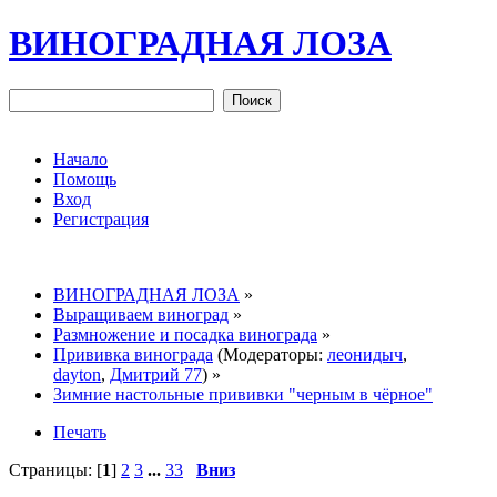
ВИНОГРАДНАЯ ЛОЗА
Начало
Помощь
Вход
Регистрация
ВИНОГРАДНАЯ ЛОЗА
»
Выращиваем виноград
»
Размножение и посадка винограда
»
Прививка винограда
(Модераторы:
леонидыч
,
dayton
,
Дмитрий 77
) »
Зимние настольные прививки "черным в чёрное"
Печать
Страницы: [
1
]
2
3
...
33
Вниз