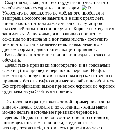
Скоро зима, знаю, что руки будут точно чесаться что-
то обязательно смудрить с виноградом
Укоренять на окошке это не моё, много пробовал и
выигрыша особого не заметил, в наших краях лета
вполне хватает чтобы даже с черенка пару метров
вызревшей лозы к осени получить. Короче не хочу этим
заниматься. А поскольку я выращиваю привитые
саженцы то пришла мне вот такая мысль - соорудить
зимой что-то типа кильчевателя, только немного в
другом формате, для стратификации прививок.
Вот собственно зимние прививки предлагаю здесь и
обсудить.
Делал такие прививки многократно, и на годовалый
саженец (что проще), и черенок на черенок. Но факт в
том, что для получения высокого выхода качественных
прививок без стратификации места спайки не обойтись.
Без стратификации выход прививок черенок на черенок
будет максимум 50%, если повезет.
Технология вкратце такая - зимой, примерно с конца
января - начала февраля и до середины - конца марта
можно делать настольные прививки черенок на
черенок. Подвои и привои соответственно готовятся,
потом делается сама прививка, в идеале стык
изолируется лентой, потом весь привой вместе со