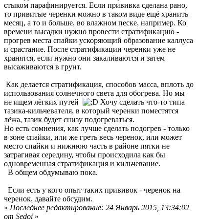
стыком парафинируется. Если прививка сделана рано,
то привитые черенки можно в таком виде ещё хранить
месяц, а то и больше, во влажном песке, например. Ко
времени высадки нужно провести стратификацию -
прогрев места спайки ускоряющий образование каллуса
и срастание. После стратификации черенки уже не
хранятся, если нужно они закаливаются и затем
высаживаются в грунт.
Как делается стратификация, способов масса, вплоть до
использования солнечного света для обогрева. Но мы
не ищем лёгких путей
Хочу сделать что-то типа
тазика-кильчевателя, в который черенки поместятся
лёжа, тазик будет снизу подогреваться.
Но есть сомнения, как лучше сделать подогрев - только
в зоне спайки, или же греть весь черенок, или может
место спайки и нижнюю часть в районе пятки не
затрагивая середину, чтобы происходила как бы
одновременная стратификация и кильчевание.
В общем обдумываю пока.
Если есть у кого опыт таких прививок - черенок на
черенок, давайте обсудим.
«
Последнее редактирование: 24 Январь 2015, 13:34:02
от Sedoi
»