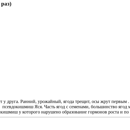
раз)
ёт у друга. Ранний, урожайный, ягода трещит, осы жрут первым 
к псевдокишмиш Яся. Часть ягод с семенами, большинство ягод м
ишмиш у которого нарушено образование гормонов роста и по э