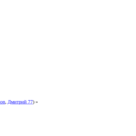
ton
,
Дмитрий 77
) »