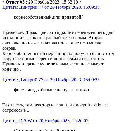
«
Ответ #3 :
20 Ноябрь 2023, 15:32:10 »
Цитата: Дмитрий 77 от 20 Ноябрь 2023, 15:09:35
корнесобственный,или привитой?
Привитой, Дима. Цвет это вдвойне перевисевшего для
испытания, а так он красный уже спелым. Вторая
сигналка попозже завязалась так та не потемнела,
созрев.
Корнесобственный теперь не знаю получится ли в этом
году. Срезанные черенки долго лежали под кустом.
Привить то даже лучше зеленым, если перезимует
конечно .
Цитата: Дмитрий 77 от 20 Ноябрь 2023, 15:09:35
форма ягоды больше на пулю похожа
Так и есть, там некоторые если присмотреться более
остроносые ...
Цитата: D.S.W от 20 Ноябрь 2023, 15:26:07
Он темно фиолетовый цветом