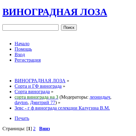
ВИНОГРАДНАЯ ЛОЗА
Начало
Помощь
Вход
Регистрация
ВИНОГРАДНАЯ ЛОЗА
»
Сорта и ГФ винограда
»
Сорта винограда
»
сорта винограда на З
(Модераторы:
леонидыч
,
dayton
,
Дмитрий 77
) »
Зевс - г ф винограда селекции Калугина В.М.
Печать
Страницы: [
1
]
2
Вниз