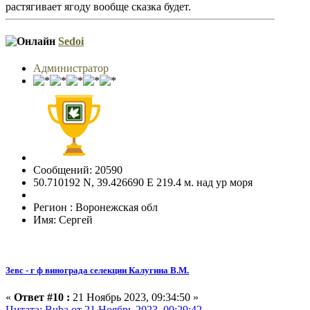
растягивает ягоду вообще сказка будет.
Sedoi
Администратор
Сообщений: 20590
50.710192 N, 39.426690 E 219.4 м. над ур моря
Регион : Воронежская обл
Имя: Сергей
Зевс - г ф винограда селекции Калугина В.М.
«
Ответ #10 :
21 Ноябрь 2023, 09:34:50 »
Цитата: Buba от 21 Ноябрь 2023, 00:29:42