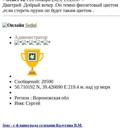
Дмитрий .Добрый вечер .Он темно фиолетовый цветом
,если стереть пруин он будет таким цветом .
Sedoi
Администратор
Сообщений: 20590
50.710192 N, 39.426690 E 219.4 м. над ур моря
Регион : Воронежская обл
Имя: Сергей
Зевс - г ф винограда селекции Калугина В.М.