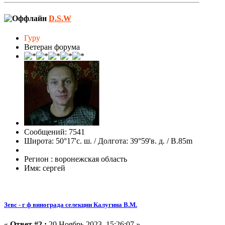
D.S.W
Гуру
Ветеран форума
Сообщений: 7541
Широта: 50°17'с. ш. / Долгота: 39°59'в. д. / В.85m
Регион : воронежская область
Имя: сергей
Зевс - г ф винограда селекции Калугина В.М.
«
Ответ #2 :
20 Ноябрь 2023, 15:26:07 »