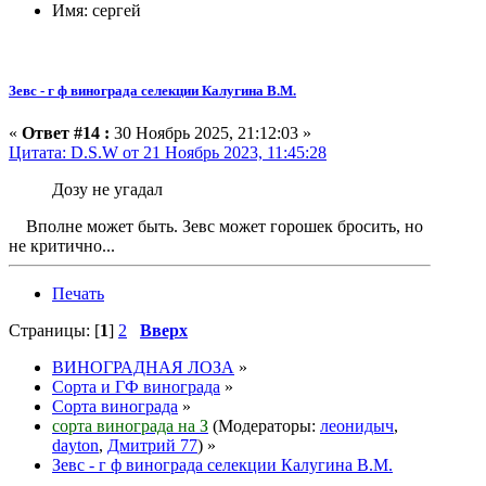
Имя: сергей
Зевс - г ф винограда селекции Калугина В.М.
«
Ответ #14 :
30 Ноябрь 2025, 21:12:03 »
Цитата: D.S.W от 21 Ноябрь 2023, 11:45:28
Дозу не угадал
Вполне может быть. Зевс может горошек бросить, но
не критично...
Печать
Страницы: [
1
]
2
Вверх
ВИНОГРАДНАЯ ЛОЗА
»
Сорта и ГФ винограда
»
Сорта винограда
»
сорта винограда на З
(Модераторы:
леонидыч
,
dayton
,
Дмитрий 77
) »
Зевс - г ф винограда селекции Калугина В.М.