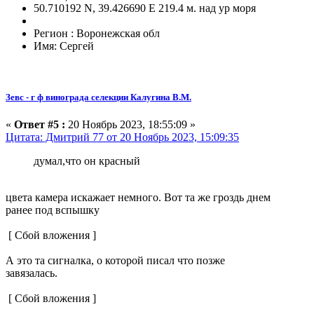
50.710192 N, 39.426690 E 219.4 м. над ур моря
Регион : Воронежская обл
Имя: Сергей
Зевс - г ф винограда селекции Калугина В.М.
«
Ответ #5 :
20 Ноябрь 2023, 18:55:09 »
Цитата: Дмитрий 77 от 20 Ноябрь 2023, 15:09:35
думал,что он красный
цвета камера искажает немного. Вот та же гроздь днем
ранее под вспышку
[ Сбой вложения ]
А это та сигналка, о которой писал что позже
завязалась.
[ Сбой вложения ]