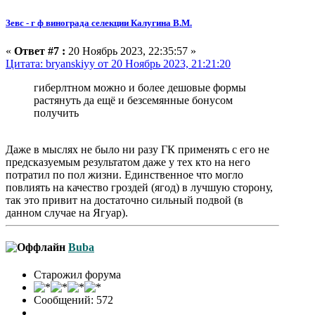
Зевс - г ф винограда селекции Калугина В.М.
«
Ответ #7 :
20 Ноябрь 2023, 22:35:57 »
Цитата: bryanskiyy от 20 Ноябрь 2023, 21:21:20
гиберлтном можно и более дешовые формы
растянуть да ещё и безсемянные бонусом
получить
Даже в мыслях не было ни разу ГК применять с его не
предсказуемым результатом даже у тех кто на него
потратил по пол жизни. Единственное что могло
повлиять на качество гроздей (ягод) в лучшую сторону,
так это привит на достаточно сильный подвой (в
данном случае на Ягуар).
Buba
Старожил форума
Сообщений: 572