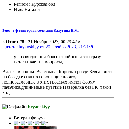
Регион : Курская обл.
Имя: Наталья
Зевс - г ф винограда селекции Калугина В.М.
«
Ответ #8 :
21 Ноябрь 2023, 00:29:42 »
Цитата: bryanskiyy от 20 Ноябрь 2023, 21:21:20
у лозоводов они более стройные и это сразу
наталкивает на вопросы,
Видела в ролике Вячеслава Король грозди Зевса висят
на беседке сильно горошащие,но ягоды
полноразмерные в этих гроздьях имеют форму
пальчика,длинные,не пузатые.Наверняка без ГК такой
вид.
bryanskiyy
Ветеран форума