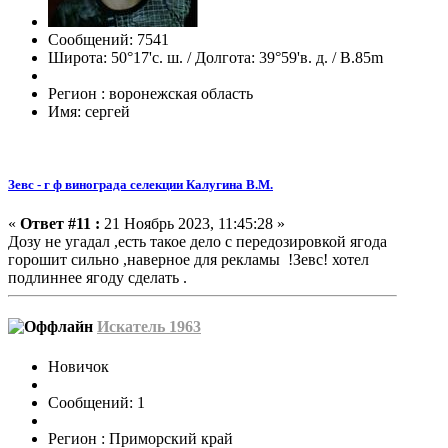
Сообщений: 7541
Широта: 50°17'с. ш. / Долгота: 39°59'в. д. / В.85m
Регион : воронежская область
Имя: сергей
Зевс - г ф винограда селекции Калугина В.М.
«
Ответ #11 :
21 Ноябрь 2023, 11:45:28 »
Дозу не угадал ,есть такое дело с передозировкой ягода
горошит сильно ,наверное для рекламы !Зевс! хотел
подлиннее ягоду сделать .
Искатель 1963
Новичок
Сообщений: 1
Регион : Приморский край