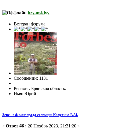
bryanskiyy
Ветеран форума
Сообщений: 1131
Регион : Брянская область.
Имя: Юрий
Зевс - г ф винограда селекции Калугина В.М.
«
Ответ #6 :
20 Ноябрь 2023, 21:21:20 »