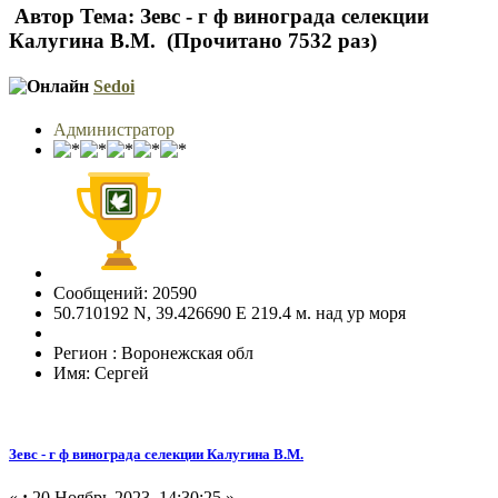
Автор
Тема: Зевс - г ф винограда селекции
Калугина В.М. (Прочитано 7532 раз)
Sedoi
Администратор
Сообщений: 20590
50.710192 N, 39.426690 E 219.4 м. над ур моря
Регион : Воронежская обл
Имя: Сергей
Зевс - г ф винограда селекции Калугина В.М.
«
:
20 Ноябрь 2023, 14:30:25 »