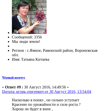
Сообщений: 3356
Мы люди земли!
Регион : с.Ямное, Рамонский район, Воронежская
обл.
Имя: Татьяна Китаева
Чёрный жемчуг
«
Ответ #9 :
30 Август 2016, 14:49:56 »
Цитата: игорь сергеевич от 30 Август 2016, 13:54:04
Насколько я понял , он сильно уступает
Красеню по урожайности и силе роста ?
Хорош ли будет в вине ,