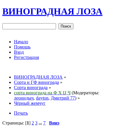
ВИНОГРАДНАЯ ЛОЗА
Начало
Помощь
Вход
Регистрация
ВИНОГРАДНАЯ ЛОЗА
»
Сорта и ГФ винограда
»
Сорта винограда
»
сорта винограда на Ф Х Ц Ч
(Модераторы:
леонидыч
,
dayton
,
Дмитрий 77
) »
Чёрный жемчуг
Печать
Страницы: [
1
]
2
3
...
7
Вниз