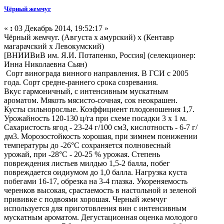
Чёрный жемчуг
«
:
03 Декабрь 2014, 19:52:17 »
Чёрный жемчуг. (Августа х амурский) х (Кентавр
магарачский х Левокумский)
[ВНИИВиВ им. Я.И. Потапенко, Россия] (селекционер:
Инна Николаевна Сьян)
Сорт винограда винного направления. В ГСИ с 2005
года. Сорт средне-раннего срока созревания.
Вкус гармоничный, с интенсивным мускатным
ароматом. Мякоть мясисто-сочная, сок неокрашен.
Кусты сильнорослые. Коэффициент плодоношения 1,7.
Урожайность 120-130 ц/га при схеме посадки 3 х 1 м.
Сахаристость ягод - 23-24 г/100 см3, кислотность - 6-7 г/
дм3. Морозостойкость хорошая, при зимнем понижении
температуры до -26°С сохраняется полновесный
урожай, при -28°С - 20-25 % урожая. Степень
повреждения листьев милдью 1,5-2 балла, побег
повреждается оидиумом до 1,0 балла. Нагрузка куста
побегами 16-17, обрезка на 3-4 глазка. Укореняемость
черенков высокая, срастаемость в настольной и зеленой
прививке с подвоями хорошая. Черный жемчуг
используется для приготовления вин с интенсивным
мускатным ароматом. Дегустационная оценка молодого