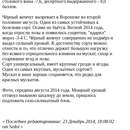
столового вина -7,6, десертного выдержанного - 9,0
баллов.
Чёрный жемчуг вызревает в Воронеже во второй
половине августа. Один из самых устойчивых к
болезням сорт. Осами не бьётся. Весной 2014 года,
когда отросли лозы и появились соцветия, "вдарил"
мороз -3-4 С. Чёрный жемчуг совершенно не подмёрз и
выдал сильный урожай. К достоинству сорта можно
отнести и то, что отлично держит большую нагрузку
без всякого отрицательного влияния на мускат, сахар и
созревание ягод и лозы.
Сорт универсальный, имеет крупные грозди и ягоды.
Один из самых вкусных, мускатных сортов!!
Мускат в вине хорошо сохраняется, что редко для
красных мускатов.
Фото, середина августа 2014 года. Мощный урожай
оттянул нижнюю шпалеру до земли, пришлось
подложить газо-силикатный блок.
«
Последнее редактирование: 23 Декабрь 2014, 18:08:02
от Sedoi
»