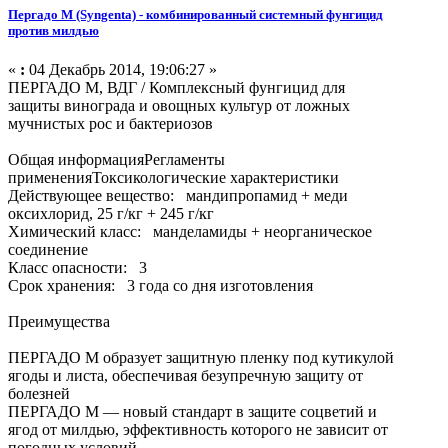
Пергадо М (Syngenta) - комбинированный системный фунгицид
против милдью
«
:
04 Декабрь 2014, 19:06:27 »
ПЕРГАДО М, ВДГ / Комплексный фунгицид для
защиты винограда и овощных культур от ложных
мучнистых рос и бактериозов
Общая информацияРегламенты
примененияТоксикологические характеристики
Действующее вещество: мандипропамид + меди
оксихлорид, 25 г/кг + 245 г/кг
Химический класс: манделамиды + неорганическое
соединение
Класс опасности: 3
Срок хранения: 3 года со дня изготовления
Преимущества
ПЕРГАДО М образует защитную пленку под кутикулой
ягоды и листа, обеспечивая безупречную защиту от
болезней
ПЕРГАДО М — новый стандарт в защите соцветий и
ягод от милдью, эффективность которого не зависит от
погодных условий