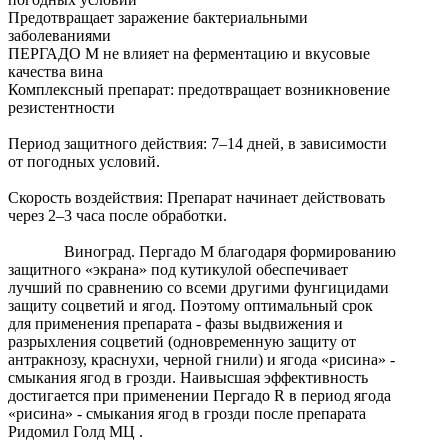
Предотвращает заражение бактериальными
заболеваниями
ПЕРГАДО М не влияет на ферментацию и вкусовые
качества вина
Комплексный препарат: предотвращает возникновение
резистентности
Период защитного действия: 7–14 дней, в зависимости
от погодных условий.
Скорость воздействия: Препарат начинает действовать
через 2–3 часа после обработки.
Виноград. Пергадо М благодаря формированию
защитного «экрана» под кутикулой обеспечивает
лучший по сравнению со всеми другими фунгицидами
защиту соцветий и ягод. Поэтому оптимальный срок
для применения препарата - фазы выдвижения и
разрыхления соцветий (одновременную защиту от
антракнозу, краснухи, черной гнили) и ягода «рисина» -
смыкания ягод в грозди. Наивысшая эффективность
достигается при применении Пергадо R в период ягода
«рисина» - смыкания ягод в грозди после препарата
Ридомил Голд МЦ .