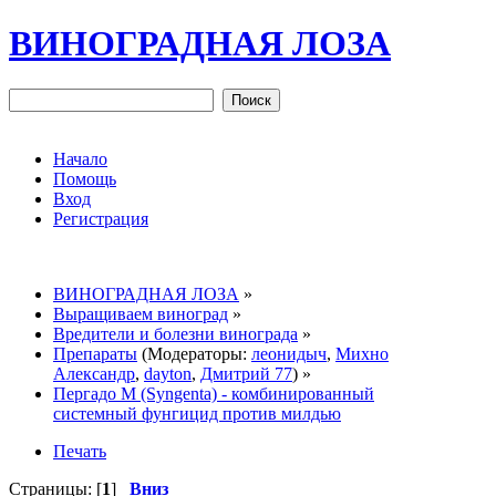
ВИНОГРАДНАЯ ЛОЗА
Начало
Помощь
Вход
Регистрация
ВИНОГРАДНАЯ ЛОЗА
»
Выращиваем виноград
»
Вредители и болезни винограда
»
Препараты
(Модераторы:
леонидыч
,
Михно
Александр
,
dayton
,
Дмитрий 77
) »
Пергадо М (Syngenta) - комбинированный
системный фунгицид против милдью
Печать
Страницы: [
1
]
Вниз