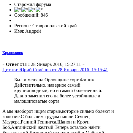
Старожил форума
Сообщений: 846
Регион : Ставропольский край
Имя: Андрей
Крыжовник
«
Ответ #11 :
28 Январь 2016, 15:27:11 »
Цитата: Юрий Семёнов от 28 Январь 2016, 15:15:41
Был и меня на Орловщине сорт Финик.
Действительно, наверное самый
крупноплодный, но и самый болезненный.
Давно заменил его на более устойчивые и
малошиповатые сорта.
А мы наоборот ищем старые,которые сильно болеют и
колючие.С большим трудом нашли Сеянец
Маурера,Ранний Геннигса,Шанон и Кроун
Боб,Английский желтый.Теперь осталось найти
Бразильский,Лимонный исполинский и Майский