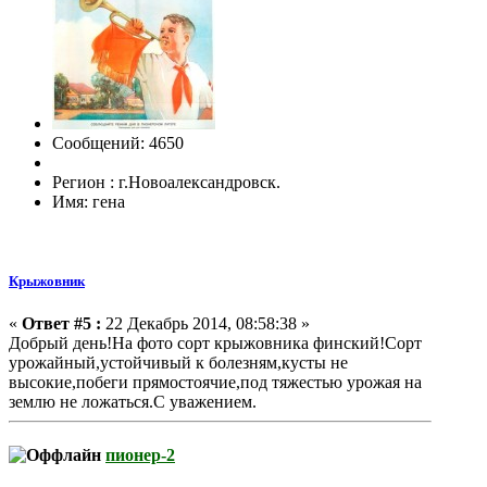
Сообщений: 4650
Регион : г.Новоалександровск.
Имя: гена
Крыжовник
«
Ответ #5 :
22 Декабрь 2014, 08:58:38 »
Добрый день!На фото сорт крыжовника финский!Сорт
урожайный,устойчивый к болезням,кусты не
высокие,побеги прямостоячие,под тяжестью урожая на
землю не ложаться.С уважением.
пионер-2