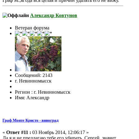
Граф М.,ягода вся целая и причин удалять его не вижу.
Александр Ковтунов
Ветеран форума
Сообщений: 2143
г. Невинномысск
Регион : г. Невинномысск
Имя: Александр
Граф Монте Кристо - виноград
«
Ответ #11 :
03 Ноябрь 2014, 12:06:17 »
Да я и не предлагаю тебе его убирать. Сергей, значит