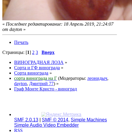
«
Последнее редактирование: 18 Апрель 2019, 21:24:07
от dayton
»
Печать
Страницы: [
1
]
2
3
Вверх
ВИНОГРАДНАЯ ЛОЗА
»
Сорта и ГФ винограда
»
Сорта винограда
»
сорта винограда на Г
(Модераторы:
леонидыч
,
dayton
,
Дмитрий 77
) »
Граф Монте Кристо - виноград
SMF 2.0.13
|
SMF © 2014
,
Simple Machines
Simple Audio Video Embedder
RSS