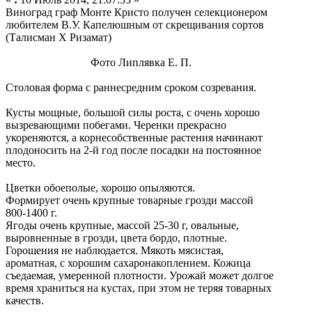
Виноград граф Монте Кристо получен селекционером
любителем В.У. Капелюшным от скрещивания сортов
(Талисман Х Ризамат)
Фото Липлявка Е. П.
Столовая форма с раннесредним сроком созревания.
Кусты мощные, большой силы роста, с очень хорошо
вызревающими побегами. Черенки прекрасно
укореняются, а корнесобственные растения начинают
плодоносить на 2-й год после посадки на постоянное
место.
Цветки обоеполые, хорошо опыляются.
Формирует очень крупные товарные грозди массой
800-1400 г.
Ягоды очень крупные, массой 25-30 г, овальные,
выровненные в грозди, цвета бордо, плотные.
Горошения не наблюдается. Мякоть мясистая,
ароматная, с хорошим сахаронакоплением. Кожица
съедаемая, умеренной плотности. Урожай может долгое
время храниться на кустах, при этом не теряя товарных
качеств.