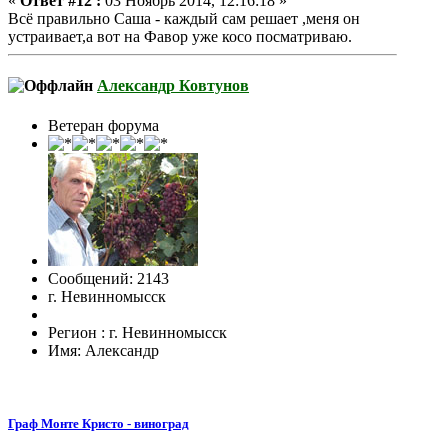
«
Ответ #12 :
03 Ноябрь 2014, 12:16:18 »
Всё правильно Саша - каждый сам решает ,меня он
устраивает,а вот на Фавор уже косо посматриваю.
Александр Ковтунов
Ветеран форума
Сообщений: 2143
г. Невинномысск
Регион : г. Невинномысск
Имя: Александр
Граф Монте Кристо - виноград