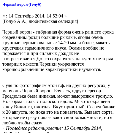
Черный ворон (Голуб)
«
:
14 Сентябрь 2014, 14:53:04 »
[Голуб А.А., любительская селекция]
Черный ворон - гибридная форма очень раннего срока
созревания.Грозди большие рыхлые, ягоды очень
крупные черные овальные 14-20 мм. и более, мякоть
хрустящая гармоничного вкуса. Осами вообще не
поражается и при сильных дождях не
растрескивается.Долго сохраняется на кустах не теряя
товарных качеств.Черенки укореняются
хорошо.Дальнейшие характеристики изучаются.
Судя по фотографиям этой г.ф. на других ресурсах, у
меня он - Черный ворон. Боялась, вдруг пересорт.
Гроздюлька была никакая, может заморозком тронуло.
Но форма ягоды с полоской вдоль. Мякоть окрашена
как у Викинга, плотная. Вкус приятный. Созрел ближе
к 20 августа, но пока это на показатель. Бывают сорта,
которые не сразу показывают свои возможности, но я
люблю чтобы сразу!
«
Последнее редактирование: 15 Сентябрь 2014,