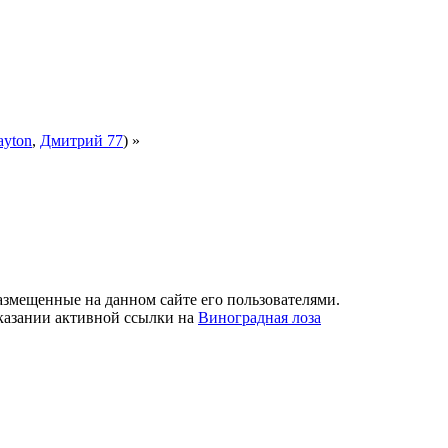
ayton
,
Дмитрий 77
) »
азмещенные на данном сайте его пользователями.
указании активной ссылки на
Виноградная лоза