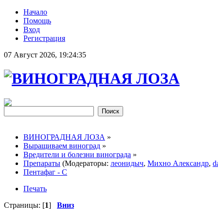
Начало
Помощь
Вход
Регистрация
07 Август 2026, 19:24:35
ВИНОГРАДНАЯ ЛОЗА
»
Выращиваем виноград
»
Вредители и болезни винограда
»
Препараты
(Модераторы:
леонидыч
,
Михно Александр
,
d
Пентафаг - С
Печать
Страницы: [
1
]
Вниз