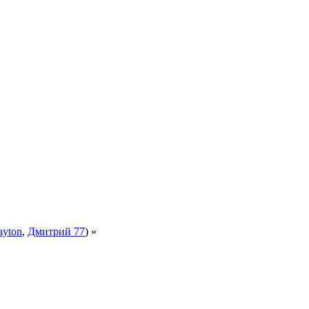
ayton
,
Дмитрий 77
) »