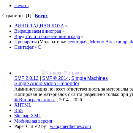
Печать
Страницы: [
1
]
Вверх
ВИНОГРАДНАЯ ЛОЗА
»
Выращиваем виноград
»
Вредители и болезни винограда
»
Препараты
(Модераторы:
леонидыч
,
Михно Александр
,
d
Пентафаг - С
SMF 2.0.13
|
SMF © 2014
,
Simple Machines
Simple Audio Video Embedder
Администрация не несет ответственность за материалы р
Kопирование материалов с сайта разрешено только при 
® Виноградная лоза
, 2014 - 2026
XHTML
RSS
Sitemap XML
Мобильная версия
Paper Cut V2 by -
wargamerthemes.com