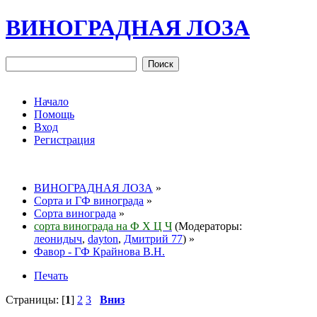
ВИНОГРАДНАЯ ЛОЗА
Начало
Помощь
Вход
Регистрация
ВИНОГРАДНАЯ ЛОЗА
»
Сорта и ГФ винограда
»
Сорта винограда
»
сорта винограда на Ф Х Ц Ч
(Модераторы:
леонидыч
,
dayton
,
Дмитрий 77
) »
Фавор - ГФ Крайнова В.Н.
Печать
Страницы: [
1
]
2
3
Вниз