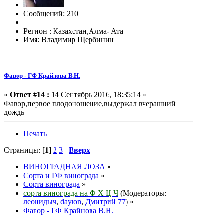
Сообщений: 210
Регион : Казахстан,Алма- Ата
Имя: Владимир Щербинин
Фавор - ГФ Крайнова В.Н.
«
Ответ #14 :
14 Сентябрь 2016, 18:35:14 »
Фавор,первое плодоношение,выдержал вчерашний
дождь
Печать
Страницы: [
1
]
2
3
Вверх
ВИНОГРАДНАЯ ЛОЗА
»
Сорта и ГФ винограда
»
Сорта винограда
»
сорта винограда на Ф Х Ц Ч
(Модераторы:
леонидыч
,
dayton
,
Дмитрий 77
) »
Фавор - ГФ Крайнова В.Н.