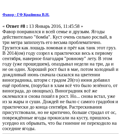
Фавор - ГФ Крайнова В.Н.
«
Ответ #8 :
13 Январь 2016, 11:45:58 »
Фавор понравился и всей семье и друзьям. Ягоды
действительно "бомба". Куст очень сильно рослый, в
три метра запихнуть его весьма проблематично.
Грузится как лошадь ломовая и прёт как танк этот груз.
В 2014(ом) году созрел к практически весь к первому
сентября, наверное благодаря "ровному" лету. В этом
году (уже прошедшем), опаздывал недели на три, да и
не он один. Хороший рост был в мае, потом холодный и
дождливый июнь сначала сказался на цветении
виноградника, шторм с градом 20(го) июня добавил
ещё проблем, (порубал в хлам всё что было зелёного, от
винограда, до овощных). Виноградник всё же
оклемался и снова пошёл в рост. Но... снова встал, уже
из за жары и суши. Дождей не было с самого градобоя и
практически до конца сентября. Растрескивания
присутствовали, но не критично, больше страдал от ос,
повреждённые ягоды прокисали на кусту, пришлось
усердно их обрывать, что бы гниение не переходило на
соседние ягоды.