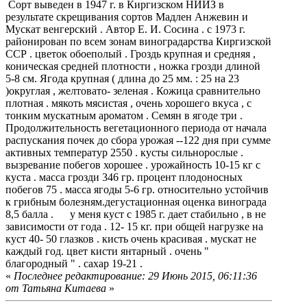
Сорт выведен в 1947 г. в Киргизском НИИЗ в
результате скрещивания сортов Мадлен Анжевин и
Мускат венгерский . Автор Е. И. Сосина . с 1973 г.
районирован по всем зонам виноградарства Киргизской
ССР . цветок обоеполый . Гроздь крупная и средняя ,
коническая средней плотности , ножка грозди длиной
5-8 см. Ягода крупная ( длина до 25 мм. : 25 на 23
)округлая , желтовато- зеленая . Кожица сравнительно
плотная . мякоть мясистая , очень хорошего вкуса , с
тонким мускатным ароматом . Семян в ягоде три .
Продолжительность вегетационного периода от начала
распускания почек до сбора урожая --122 дня при сумме
активных температур 2550 . кусты сильнорослые .
вызревание побегов хорошее . урожайность 10-15 кг с
куста . масса грозди 346 гр. процент плодоносных
побегов 75 . масса ягоды 5-6 гр. относительно устойчив
к грибным болезням.дегустационная оценка винограда
8,5 балла . у меня куст с 1985 г. дает стабильно , в не
зависимости от года . 12- 15 кг. при общей нагрузке на
куст 40- 50 глазков . кисть очень красивая . мускат не
каждый год. цвет кисти янтарный . очень "
благородный " . сахар 19-21 .
«
Последнее редактирование: 29 Июнь 2015, 06:11:36
от Татьяна Китаева
»