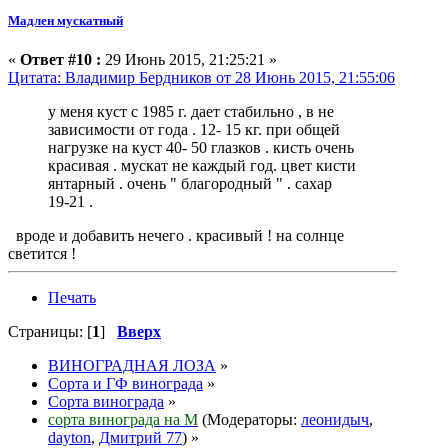
Мадлен мускатный
«
Ответ #10 :
29 Июнь 2015, 21:25:21 »
Цитата: Владимир Бердников от 28 Июнь 2015, 21:55:06
у меня куст с 1985 г. дает стабильно , в не
зависимости от года . 12- 15 кг. при общей
нагрузке на куст 40- 50 глазков . кисть очень
красивая . мускат не каждый год. цвет кисти
янтарный . очень " благородный " . сахар
19-21 .
вроде и добавить нечего . красивый ! на солнце
светится !
Печать
Страницы: [
1
]
Вверх
ВИНОГРАДНАЯ ЛОЗА
»
Сорта и ГФ винограда
»
Сорта винограда
»
сорта винограда на М
(Модераторы:
леонидыч
,
dayton
,
Дмитрий 77
) »