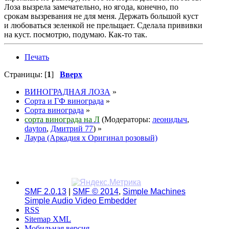
Лоза вызрела замечательно, но ягода, конечно, по
срокам вызревания не для меня. Держать большой куст
и любоваться зеленкой не прельщает. Сделала прививки
на куст. посмотрю, подумаю. Как-то так.
Печать
Страницы: [
1
]
Вверх
ВИНОГРАДНАЯ ЛОЗА
»
Сорта и ГФ винограда
»
Сорта винограда
»
сорта винограда на Л
(Модераторы:
леонидыч
,
dayton
,
Дмитрий 77
) »
Лаура (Аркадия х Оригинал розовый)
SMF 2.0.13
|
SMF © 2014
,
Simple Machines
Simple Audio Video Embedder
RSS
Sitemap XML
Мобильная версия