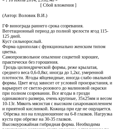
[ Сбой вложения ]
(Автор: Воловик В.И.)
ГФ винограда раннего срока созревания.
Вегетационный период до полной зрелости ягод 115-
125 дней.
Куст сильнорослый.
Форма однополая с функционально женским типом
цветка.
Самопроизвольное опыление соцветий хорошее,
практически без горошения.
Гроздь цилиндрической формы, реже крылатая,
среднего веса 0,6-0,8кг, иногда до 1,2кг, умеренной
плотности. Ягоды яйцевидные, иногда слабо овальной
формы. Цвет ягод зависит от условий произрастания, и
варьирует от светло-розового до малиновой окраски
при полном созревании. Все ягоды в грозди
одинакового размера, очень крупные, 35х25мм и весом
10-13г. Мякоть мясистая с высоким сахаронакоплением
и приятной кислинкой. Кожица при еде не ощущается.
Обрезка лоз на плодоношение на 6-8 глазков. Нагрузка
куста при обрезке на 30-35 глазков.
Высокоурожайная гибридная форма. Необходима