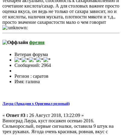
технарей актуально, способность к сахаронакоплению и
сочетание кислота/сахар. А для столовых важнее просто
оценка вкуса, он ведь не только от сахара зависит, но и
от кислоты, наличия муската, плотности мякоти и т.д.,
просто значение сахаристости мало о чем говорит
фрезия
Ветеран форума
Сообщений: 2964
Регион : саратов
Имя: галина
Лаура (Аркадия х Оригинал розовый)
«
Ответ #3 :
26 Август 2018, 13:22:09 »
Виноград Лаура, куст посажен осенью 2016.
Сильнорослый, первые сигналки, оставила 9 штук на
трех рукавах. Ягода очень красивая, ровная, вкус с