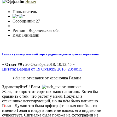
Эныч
Пользователь
Сообщений: 27
Регион : Воронежская обл.
Имя: Геннадий
Галан - универсальный сорт средне-позднего срока созревания
«
Ответ #9 :
20 Октябрь 2018, 10:13:45 »
Цитата: Вардан от 19 Октябрь 2018, 23:40:15
я бы не отказался от череночка Галана
Здравствуйте!!! Всем
от новичка.
Жаль, что про этот сорт так мало написано. Хотел бы
сравнить с тем, что растёт у меня. Покупал в
стаканчике вегетирующий, но на нём было написано
Г
о
лан. Думаю это была орфографическая ошибка, т.к.
именно Голан я нигде в инете не нашел, его видимо не
существует. Сигналка была похожа на фотографии из