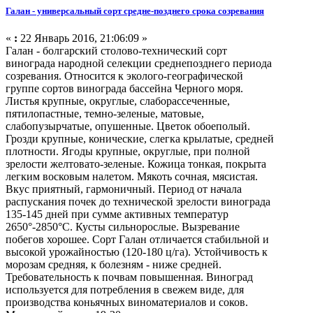
Галан - универсальный сорт средне-позднего срока созревания
«
:
22 Январь 2016, 21:06:09 »
Галан - болгарский столово-технический сорт
винограда народной селекции среднепозднего периода
созревания. Относится к эколого-географической
группе сортов винограда бассейна Черного моря.
Листья крупные, округлые, слаборассеченные,
пятилопастные, темно-зеленые, матовые,
слабопузырчатые, опушенные. Цветок обоеполый.
Грозди крупные, конические, слегка крылатые, средней
плотности. Ягоды крупные, округлые, при полной
зрелости желтовато-зеленые. Кожица тонкая, покрыта
легким восковым налетом. Мякоть сочная, мясистая.
Вкус приятный, гармоничный. Период от начала
распускания почек до технической зрелости винограда
135-145 дней при сумме активных температур
2650°-2850°С. Кусты сильнорослые. Вызревание
побегов хорошее. Сорт Галан отличается стабильной и
высокой урожайностью (120-180 ц/га). Устойчивость к
морозам средняя, к болезням - ниже средней.
Требовательность к почвам повышенная. Виноград
используется для потребления в свежем виде, для
производства коньячных виноматериалов и соков.