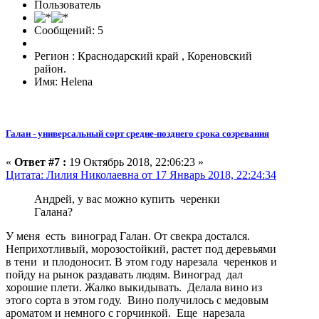
Пользователь
Сообщений: 5
Регион : Краснодарский край , Кореновский
район.
Имя: Helena
Галан - универсальный сорт средне-позднего срока созревания
«
Ответ #7 :
19 Октябрь 2018, 22:06:23 »
Цитата: Лилия Николаевна от 17 Январь 2018, 22:24:34
Андрей, у вас можно купить черенки
Галана?
У меня есть виноград Галан. От свекра достался.
Неприхотливый, морозостойкий, растет под деревьями
в тени и плодоносит. В этом году нарезала черенков и
пойду на рынок раздавать людям. Виноград дал
хорошие плети. Жалко выкидывать. Делала вино из
этого сорта в этом году. Вино получилось с медовым
ароматом и немного с горчинкой. Еще нарезала