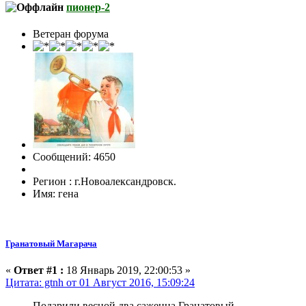
пионер-2
Ветеран форума
Сообщений: 4650
Регион : г.Новоалександровск.
Имя: гена
Гранатовый Магарача
«
Ответ #1 :
18 Январь 2019, 22:00:53 »
Цитата: gtnh от 01 Август 2016, 15:09:24
Подарили весной два саженца Гранатовый