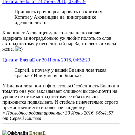
Цитата: Sedoi от 23 Июнь 2016, 07:49:19
Пришлось срочно реагировать на критику
Кстати у Акованцева на винограднике
идеально чисто
Как пишет Акованцев-у него жена не позволяет
задернять виноград,больно уж любит полоть,со слов
автора,поэтому у него чистый пар.За,что честь и хвала
жене.
Цитата: ЕленаЕ от 30 Июнь 2016, 04:52:23
Сергей, а почему у вашей Бианки лоза такая
красная? Или у меня не Бианка?
У Бианки лоза почти фиолетовая.Особенность Бианки в
том,что она усы закладывает слишком высоко,почти на
уровне не ниже метра,поэтому ее обязательно
приходится подвязывать.И стебель изначательно строго
прямостоячий,что и облегчает подвязку.
«
Последнее редактирование: 30 Июнь 2016, 06:41:57
от Сергей Елисеев
»
ЕленаЕ