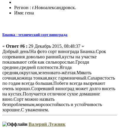
Регион : г.Новоалександровск.
Имя: гена
Бианка - технический сорт винограда
«
Ответ #6 :
29 Декабрь 2015, 08:48:37 »
Добрый день!На фото сорт винограда Бианка.Срок
созревания довольно ранний,кусты на участке
показывают себя как сильнорослые.Грозди
средние,средней плотности.Ягода
средняя,округлая,зеленовато-жёлтая.Мякоть
сочная,кожица тонкая,вкус гармоничный.Сахаристость
по годам всегда большая.Побеги всегда вызревают
очень хорошо.Созревший виноград может долго висеть
на кустах.Получается отличное сухое домашние
вино.Сорт можно назвать
безпроблемным,морозостойкость и устойчивость
хорошие.С уважением.
Валерий Лужняк