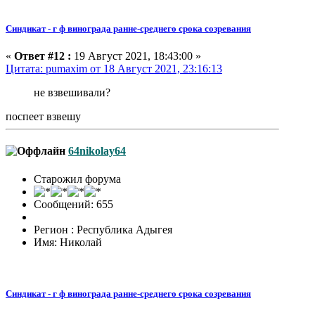
Синдикат - г ф винограда ранне-среднего срока созревания
«
Ответ #12 :
19 Август 2021, 18:43:00 »
Цитата: pumaxim от 18 Август 2021, 23:16:13
не взвешивали?
поспеет взвешу
64nikolay64
Старожил форума
Сообщений: 655
Регион : Республика Адыгея
Имя: Николай
Синдикат - г ф винограда ранне-среднего срока созревания