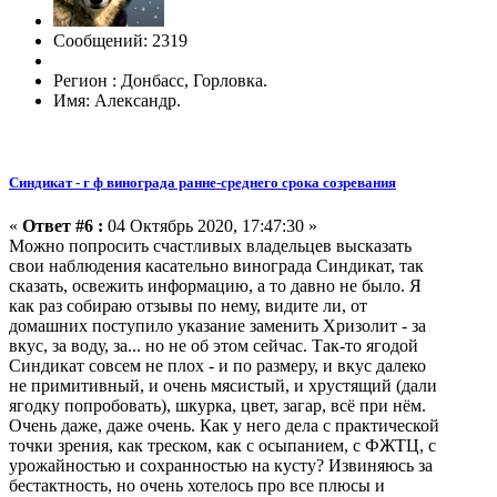
Сообщений: 2319
Регион : Донбасс, Горловка.
Имя: Александр.
Синдикат - г ф винограда ранне-среднего срока созревания
«
Ответ #6 :
04 Октябрь 2020, 17:47:30 »
Можно попросить счастливых владельцев высказать
свои наблюдения касательно винограда Синдикат, так
сказать, освежить информацию, а то давно не было. Я
как раз собираю отзывы по нему, видите ли, от
домашних поступило указание заменить Хризолит - за
вкус, за воду, за... но не об этом сейчас. Так-то ягодой
Синдикат совсем не плох - и по размеру, и вкус далеко
не примитивный, и очень мясистый, и хрустящий (дали
ягодку попробовать), шкурка, цвет, загар, всё при нём.
Очень даже, даже очень. Как у него дела с практической
точки зрения, как треском, как с осыпанием, с ФЖТЦ, с
урожайностью и сохранностью на кусту? Извиняюсь за
бестактность, но очень хотелось про все плюсы и