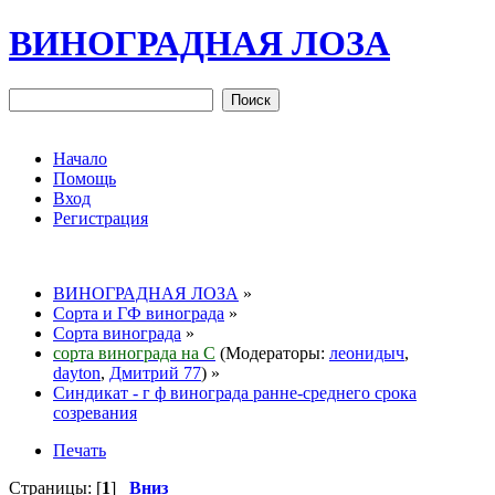
ВИНОГРАДНАЯ ЛОЗА
Начало
Помощь
Вход
Регистрация
ВИНОГРАДНАЯ ЛОЗА
»
Сорта и ГФ винограда
»
Сорта винограда
»
сорта винограда на С
(Модераторы:
леонидыч
,
dayton
,
Дмитрий 77
) »
Синдикат - г ф винограда ранне-среднего срока
созревания
Печать
Страницы: [
1
]
Вниз