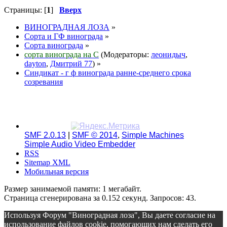
Страницы: [
1
]
Вверх
ВИНОГРАДНАЯ ЛОЗА
»
Сорта и ГФ винограда
»
Сорта винограда
»
сорта винограда на С
(Модераторы:
леонидыч
,
dayton
,
Дмитрий 77
) »
Синдикат - г ф винограда ранне-среднего срока
созревания
SMF 2.0.13
|
SMF © 2014
,
Simple Machines
Simple Audio Video Embedder
RSS
Sitemap XML
Мобильная версия
Размер занимаемой памяти: 1 мегабайт.
Страница сгенерирована за 0.152 секунд. Запросов: 43.
Используя Форум "Виноградная лоза", Вы даете согласие на
использование файлов cookie, помогающих нам сделать его