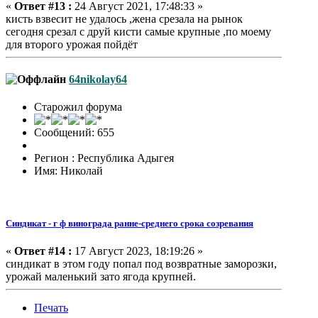
«
Ответ #13 :
24 Август 2021, 17:48:33 »
кисть взвесит не удалось ,жена срезала на рынок
сегодня срезал с друй кисти самые крупные ,по моему
для второго урожая пойдёт
64nikolay64
Старожил форума
Сообщений: 655
Регион : Республика Адыгея
Имя: Николай
Синдикат - г ф винограда ранне-среднего срока созревания
«
Ответ #14 :
17 Август 2023, 18:19:26 »
синдикат в этом году попал под возвратные заморозки,
урожай маленький зато ягода крупней.
Печать