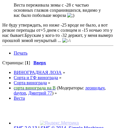
Веста переживала зимы с -28 с частью
основных глазков сохранившихся, видимо у
вас было побольше мороза
Не буду утверждать, но ниже -25 вроде не было, а вот
резкие перепады от+5 днем с солнцем и -15 ночью это у
нас бывает.Брускам у кого-то -32 держит, у меня вымерз
прошлой зимой неукрытый ...
Печать
Страницы: [
1
]
Вверх
ВИНОГРАДНАЯ ЛОЗА
»
Сорта и ГФ винограда
»
Сорта винограда
»
сорта винограда на В
(Модераторы:
леонидыч
,
dayton
,
Дмитрий 77
) »
Веста