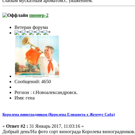
слабым мускатным ароматом.С уважением.
пионер-2
Ветеран форума
Сообщений: 4650
Регион : г.Новоалександровск.
Имя: гена
Королева виноградников (Королева Елизавета х Жемчуг Саба)
«
Ответ #2 :
31 Январь 2017, 11:03:16 »
Добрый день!На фото сорт винограда Королева виноградников.