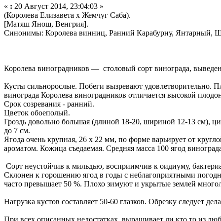
«
:
20 Август 2014, 23:04:03 »
(Королева Елизавета х Жемчуг Саба).
[Матяш Янош, Венгрия].
Синонимы: Королева винниц, Ранний Карабурну, Янтарный, Шё
Королева виноградников — столовый сорт винограда, выведен 
Кусты сильнорослые. Побеги вызревают удовлетворительно. Пло
винограда Королева виноградников отличается высокой плодо
Срок созревания - ранний.
Цветок обоеполый.
Гроздь довольно большая (длиной 18-20, шириной 12-13 см), ц
до 7 см.
Ягода очень крупная, 26 х 22 мм, по форме варьирует от кругл
ароматом. Кожица съедаемая. Средняя масса 100 ягод винограда 
Сорт неустойчив к мильдью, восприимчив к оидиуму, бактериа
Склонен к горошению ягод в годы с неблагоприятными погодн
часто превышает 50 %. Плохо зимуют и укрытые землей многол
Нагрузка кустов составляет 50-60 глазков. Обрезку следует дела
При всех описанных недостатках, выращивает ли кто то из лю