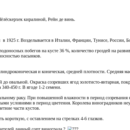
лёскерхек киралиной, Рейн де винь.
в 1925 г. Возделывается в Италии, Франции, Тунисе, России, 
доносных побегов на кусте 36 %, количество гроздей на развив
носностью пасынков.
илиндроконическая и коническая, средней плотности. Средняя ма
ой до овальной. Окраска созревших ягод золотисто-янтарная, по
340-450 г. В ягоде 1-2 семени.
льному раку. При повышенной влажности в период созревания я
ыми условиями в период цветения. Королева виноградников неу
етние части кустов.
ть короткую, с оставлением на стрелках 4-6 глазков.
бителей данный сорт винограда ?