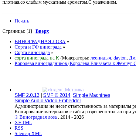
плотная,со слабым мускатным ароматом.С уважением.
Печать
Страницы: [
1
]
Вверх
ВИНОГРАДНАЯ ЛОЗА
»
Сорта и ГФ винограда
»
Сорта винограда
»
сорта винограда на К
(Модераторы:
леонидыч
,
dayton
,
Дм
Королева виноградников (Королева Елизавета х Жемчуг С
SMF 2.0.13
|
SMF © 2014
,
Simple Machines
Simple Audio Video Embedder
Администрация не несет ответственность за материалы р
Kопирование материалов с сайта разрешено только при 
® Виноградная лоза
, 2014 - 2026
XHTML
RSS
Sitemap XML