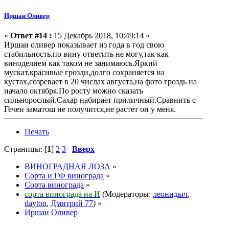
Иршаи Оливер
«
Ответ #14 :
15 Декабрь 2018, 10:49:14 »
Иршаи оливер показывает из года в год свою
стабильность,по вину ответить не могу,так как
виноделием как таком не занимаюсь.Яркий
мускат,красивые грозди,долго сохраняется на
кустах,созревает в 20 числах августа,на фото гроздь на
начало октября.По росту можно сказать
сильнорослый.Сахар набирает приличный.Сравнить с
Гечеи заматош не получится,не растет он у меня.
Печать
Страницы: [
1
]
2
3
Вверх
ВИНОГРАДНАЯ ЛОЗА
»
Сорта и ГФ винограда
»
Сорта винограда
»
сорта винограда на И
(Модераторы:
леонидыч
,
dayton
,
Дмитрий 77
) »
Иршаи Оливер