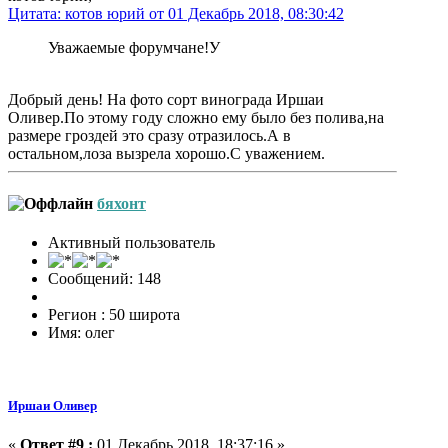
Цитата: котов юрий от 01 Декабрь 2018, 08:30:42
Уважаемые форумчане!У
Добрый день! На фото сорт винограда Иршаи
Оливер.По этому году сложно ему было без полива,на
размере гроздей это сразу отразилось.А в
остальном,лоза вызрела хорошо.С уважением.
бяхонт
Активный пользователь
Сообщений: 148
Регион : 50 широта
Имя: олег
Иршаи Оливер
«
Ответ #9 :
01 Декабрь 2018, 18:37:16 »