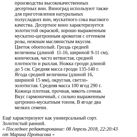
производства высококачественных
десертных вин. Виноград используют также
для приготовления натуральных
полусладких вин, мускатного сока высокого
качества. Десертное вино характеризуется
золотистой окраской, хорошо выраженным
мускатно-цитронным ароматом с оттенком
розы, нежным маслянистым вкусом.
Цветок обоеполый. Гроздь средней
величины (длиной 11-16, шириной 9-11 см),
коническая, часто ветвистая, средней
плотности и рыхлая. Ножка грозди длиной
до 5 см. Средняя масса грозди 135-140 г.
Ягода средней величины (длиной 16,
шириной 15 мм), округлая, светло-
золотистая. Средняя масса 100 ягод 290 г.
Кожица плотная, прочная, мякоть сочная.
Вкус гармоничный, с сильно выраженным
цитронно-мускатным тоном, В ягоде два
мелких семени.
Ещё характеризуют как универсальный сорт.
Золотистый ранний.
«
Последнее редактирование: 08 Апрель 2018, 22:20:43
от Марина Протасова
»