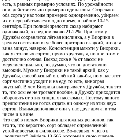
есть, в равных примерно условиях. По урожайности
они, действительно примерно одинаковы. Созревают
оба сорта у нас тоже примерно одновременно, убираем
их и перерабатываем в одно время, в районе 10-15
сентября. При полной зрелости сахар набирают
одинаковый, в среднем около 21-22%. При этом у
Дружбы сохраняется лёгкая кислинка, а у Виорики в
зрелом состоянии вкус более приторно сладкий, что для
вина минус, наверно. Консистенция мякоти у Виорики,
как у столовых сортов, прямо хрустящая, но при этом и
достаточно сочная. Выход сока в % от массы не
мерялиспециально, но, думаю, что он достаточно
высокий. Мускат у Виорики не такой яркий, как у
Дружбы, своеобразный он, лёгкий как-бы, но у нас этот
сорт частично уходит и на еду, то есть, виноград
вкусный. В чем Виорика выигрывает у Дружбы, так это
то, что осы ее не трогают вообще, а Дружбу приходится
оборонять от этих хищных насекомых. Поэтому явного
предпочтения не готов отдать ни одному из этих двух
сортов. Взаимодополняют они у нас друг друга, в том
числе и в вине.
Что ещё в пользу Виорики для южных регионов, так
это то, что вероятно, сорт обладает определенной
устойчивостью к филлоксере. Во-первых, у него в
"родителях" Зейбель 13-666, который в свою очередь