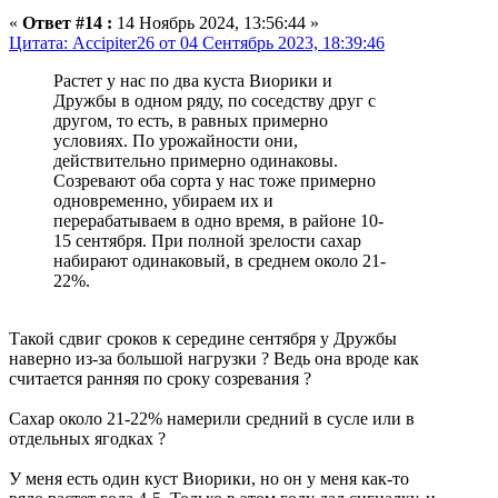
«
Ответ #14 :
14 Ноябрь 2024, 13:56:44 »
Цитата: Accipiter26 от 04 Сентябрь 2023, 18:39:46
Растет у нас по два куста Виорики и
Дружбы в одном ряду, по соседству друг с
другом, то есть, в равных примерно
условиях. По урожайности они,
действительно примерно одинаковы.
Созревают оба сорта у нас тоже примерно
одновременно, убираем их и
перерабатываем в одно время, в районе 10-
15 сентября. При полной зрелости сахар
набирают одинаковый, в среднем около 21-
22%.
Такой сдвиг сроков к середине сентября у Дружбы
наверно из-за большой нагрузки ? Ведь она вроде как
считается ранняя по сроку созревания ?
Сахар около 21-22% намерили средний в сусле или в
отдельных ягодках ?
У меня есть один куст Виорики, но он у меня как-то