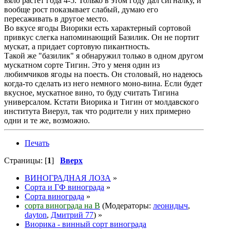
вяло растет года 4-5. Только в этом году дал сигналку, и
вообще рост показывает слабый, думаю его
пересаживать в другое место.
Во вкусе ягоды Виорики есть характерный сортовой
привкус слегка напоминающий Базилик. Он не портит
мускат, а придает сортовую пикантность.
Такой же "базилик" я обнаружил только в одном другом
мускатном сорте Тигин. Это у меня один из
любимчиков ягоды на поесть. Он столовый, но надеюсь
когда-то сделать из него немного моно-вина. Если будет
вкусное, мускатное вино, то буду считать Тигина
универсалом. Кстати Виорика и Тигин от молдавского
института Виерул, так что родители у них примерно
одни и те же, возможно.
Печать
Страницы: [
1
]
Вверх
ВИНОГРАДНАЯ ЛОЗА
»
Сорта и ГФ винограда
»
Сорта винограда
»
сорта винограда на В
(Модераторы:
леонидыч
,
dayton
,
Дмитрий 77
) »
Виорика - винный сорт винограда