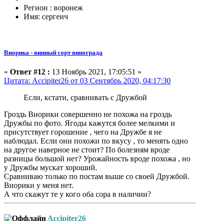
Регион : воронеж
Имя: сергеич
Виорика - винный сорт винограда
«
Ответ #12 :
13 Ноябрь 2021, 17:05:51 »
Цитата: Accipiter26 от 03 Сентябрь 2020, 04:17:30
Если, кстати, сравнивать с Дружбой
Гроздь Виорики совершенно не похожа на гроздь
Дружбы по фото. Ягоды кажутся более мелкими и
присутствует горошение , чего на Дружбе я не
наблюдал. Если они похожи по вкусу , то менять одно
на другое наверное не стоит? По болезням вроде
разницы большой нет? Урожайность вроде похожа , но
у Дружбы мускат хороший.
Сравниваю только по постам выше со своей Дружбой.
Виорики у меня нет.
А что скажут те у кого оба сора в наличии?
Accipiter26