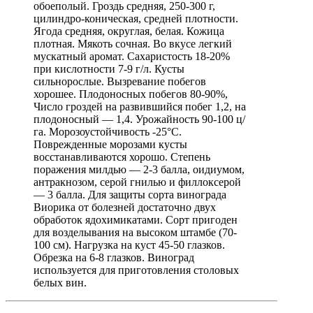
обоеполый. Гроздь средняя, 250-300 г,
цилиндро-коническая, средней плотности.
Ягода средняя, округлая, белая. Кожица
плотная. Мякоть сочная. Во вкусе легкий
мускатный аромат. Сахаристость 18-20%
при кислотности 7-9 г/л. Кусты
сильнорослые. Вызревание побегов
хорошее. Плодоносных побегов 80-90%,
Число гроздей на развившийся побег 1,2, на
плодоносный — 1,4. Урожайность 90-100 ц/
га. Морозоустойчивость -25°С.
Поврежденные морозами кусты
восстанавливаются хорошо. Степень
поражения милдью — 2-3 балла, оидиумом,
антракнозом, серой гнилью и филлоксерой
— 3 балла. Для защиты сорта винограда
Виорика от болезней достаточно двух
обработок ядохимикатами. Сорт пригоден
для возделывания на высоком штамбе (70-
100 см). Нагрузка на куст 45-50 глазков.
Обрезка на 6-8 глазков. Виноград
используется для приготовления столовых
белых вин.