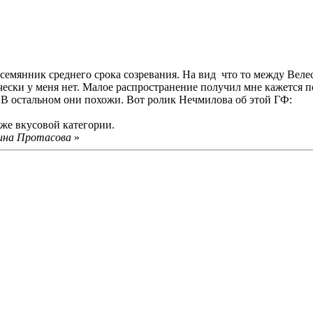
мянник среднего срока созревания. На вид что то между Велесо
чески у меня нет. Малое распространение получил мне кажется по
. В остальном они похожи. Вот ролик Нечмилова об этой ГФ:
же вкусовой категории.
рина Протасова
»