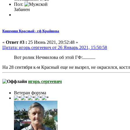
Пол:
Забанен
Кишмиш Красный - гф Крайнова
«
Ответ #3 :
25 Июнь 2021, 20:52:48 »
Цитата: игорь сергеевич от 26 Январь 2021, 15:50:58
Вот ролик Нечмилова об этой ГФ:...........
На 28 сентября к-м Красный еще не вызрел, не окрасился, кос
игорь сергеевич
Ветеран форума