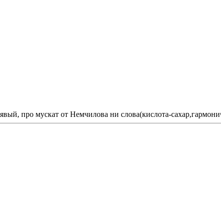
тлявый, про мускат от Немчилова ни слова(кислота-сахар,гармо