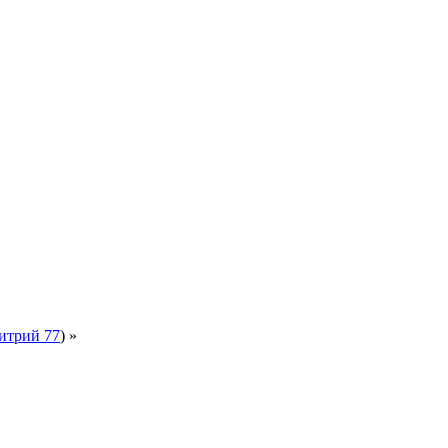
итрий 77
) »