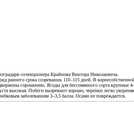
адаря–селекционера Крайнова Виктора Николаевича.
д раннего срока созревания, 110–115 дней. В корнесобственно
одвержены горошению. Ягоды для бессемянного сорта крупные 4–5
уста высокая. Побеги вызревают хорошо, черенки легко укореня
рибковым заболеваниям 3–3,5 балла. Осами не повреждается.