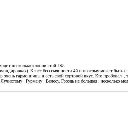
одит несколько клонов этой ГФ.
командировках). Класс бессемянности 4й и поэтому может быть с 
ар очень гармоничны и есть свой сортовой вкус. Кто пробовал , т
Лучистому , Гурману , Велесу. Гроздь не большая . несколько м