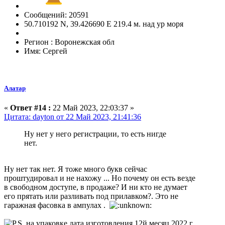
Сообщений: 20591
50.710192 N, 39.426690 E 219.4 м. над ур моря
Регион : Воронежская обл
Имя: Сергей
Алатар
«
Ответ #14 :
22 Май 2023, 22:03:37 »
Цитата: dayton от 22 Май 2023, 21:41:36
Ну нет у него регистрации, то есть нигде
нет.
Ну нет так нет. Я тоже много букв сейчас
проштудировал и не нахожу ... Но почему он есть везде
в свободном доступе, в продаже? И ни кто не думает
его прятать или разливать под прилавком?. Это не
гаражная фасовка в ампулах .
на упаковке дата изготовления 12й месяц 2022 г