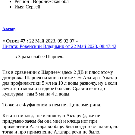
Регион : Воронежская обл
Имя: Сергей
Алатар
«
Ответ #7 :
22 Май 2023, 09:02:07 »
Цитата: Ровенский Владимир от 22 Май 2023, 08:47:42
в 3 раза слабее Шарпея..
Так в сравнении с Шарпеем здесь 2 ДВ и плюс этому
дозировка Шарпея на много ниже чем Алатара. Алатар
для профилактики 5 мл на 10 л воды развожу, ну а если
лечить то можно и вдвое больше. Сравните по др
культурам , там 5 мл на 4 л воды.
То же и с Фуфаноном в нем нет Циперметрина.
Кстати ни когда не использую Актару (даже не
придумаю зачем бы она мне) и клеща нет при
применении Алатара вообще. Был когда то оч давно, но
тогда и про применение Алатара речи не было.