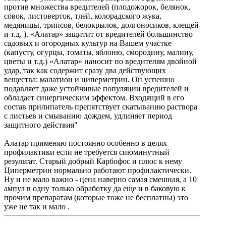
против множества вредителей (плодожорок, белянок,
совок, листоверток, тлей, колорадского жука,
медяницы, трипсов, белокрылок, долгоносиков, клещей
и т.д. ). «Алатар» защитит от вредителей большинство
садовых и огородных культур на Вашем участке
(капусту, огурцы, томаты, яблоню, смородину, малину,
цветы и т.д.) «Алатар» наносит по вредителям двойной
удар, так как содержит сразу два действующих
вещества: малатион и циперметрин. Он успешно
подавляет даже устойчивые популяции вредителей и
обладает синергическим эффектом. Входящий в его
состав прилипатель препятствует скатыванию раствора
с листьев и смыванию дождем, удлиняет период
защитного действия"
Алатар применяю постоянно особенно в целях
профилактики если не требуется сиюминутный
результат. Старый добрый Карбофос и плюс к нему
Циперметрин нормально работают профилактически.
Ну и не мало важно - цена наверно самая смешная, а 10
ампул в одну только обработку да еще и в баковую к
прочим препаратам (которые тоже не бесплатны) это
уже не так и мало .