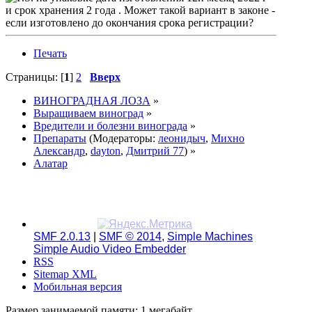
и срок хранения 2 года . Может такой вариант в законе -
если изготовлено до окончания срока регистрации?
Печать
Страницы: [
1
]
2
Вверх
ВИНОГРАДНАЯ ЛОЗА
»
Выращиваем виноград
»
Вредители и болезни винограда
»
Препараты
(Модераторы:
леонидыч
,
Михно
Александр
,
dayton
,
Дмитрий 77
) »
Алатар
SMF 2.0.13
|
SMF © 2014
,
Simple Machines
Simple Audio Video Embedder
RSS
Sitemap XML
Мобильная версия
Размер занимаемой памяти: 1 мегабайт.