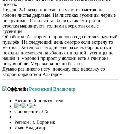
искать.
Недели 2-3 назад приехав на участок смотрю на
яблоне листья дырявые. На листиках гусеницы чёрные
не крупные . Стволы стал белить так смотрю по
стволам маршируют толпами вверх эти самые
гусеницы
Обработал Алатаром с прошлого года остался начатый
пузырёк. На следующий день смотрю если встречу то
мёртвая. Хотел вот сегодня ещё разочек обработать а
походил посмотрел на яблонях ни одной гусеницы не
нашёл и молодой прирост у яблони есть а тли пока
нету вообще. Муравьи конечно бегают.
Думаю раз никого нету подожду ещё недельку со
второй обработкой Алатаром.
Ровенский Владимир
Активный пользователь
Сообщений: 326
Регион : г. Воронеж
Имя: Владимир