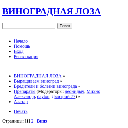
ВИНОГРАДНАЯ ЛОЗА
Начало
Помощь
Вход
Регистрация
ВИНОГРАДНАЯ ЛОЗА
»
Выращиваем виноград
»
Вредители и болезни винограда
»
Препараты
(Модераторы:
леонидыч
,
Михно
Александр
,
dayton
,
Дмитрий 77
) »
Алатар
Печать
Страницы: [
1
]
2
Вниз